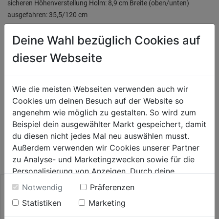
sicheren Höhenverstellung Holm: 8,9 cm Breite (oben/unten)
ausgefahren: 35,5/120 cm
Deine Wahl bezüglich Cookies auf
Produktinformationen
dieser Webseite
Herstellerinformationen
Wie die meisten Webseiten verwenden auch wir
Cookies um deinen Besuch auf der Website so
angenehm wie möglich zu gestalten. So wird zum
Beispiel dein ausgewählter Markt gespeichert, damit
WEITERE PRODUKTE AUS DIESER
du diesen nicht jedes Mal neu auswählen musst.
KATEGORIE
Außerdem verwenden wir Cookies unserer Partner
zu Analyse- und Marketingzwecken sowie für die
Personalisierung von Anzeigen. Durch deine
Einwilligung werden die Daten von Drittanbieter,
Notwendig
Präferenzen
unter anderem auch in den USA, verarbeitet.
Statistiken
Marketing
Durch Klick auf "Alle Cookies erlauben" stimmst du
der Verwendung aller Cookies zu. Unter "Details