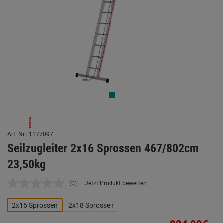
Art. Nr.: 1177097
Seilzugleiter 2x16 Sprossen 467/802cm
23,50kg
(0)
Jetzt Produkt bewerten
Kein
Beurteilungswert.
Link
2x16 Sprossen
2x18 Sprossen
auf
derselben