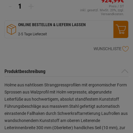
924,99€
Seite.
-
+
Preis / ST
inkl. gesetzl. MwSt. 20%, zzgl.
Versandkosten.
ONLINE BESTELLEN & LIEFERN LASSEN
2-5 Tage Lieferzeit
WUNSCHLISTE
Produktbeschreibung
Holme aus nahtlosen Strangpressprofilen mit ergonomischer Form
Sprossen aus Walzprofil mit Holm verpresste, abgerundete
Leiterfüße aus hochwertigem, absolut standfestem Kunststoff
Führungsbeschläge aus massivem Stahl gefertigt automatisch
einrastende Fallhaken durch Schwerkraftarretierung Laufrollen aus
wandschonendem Kunststoff am oberen Leiterende
Leiterinnenbreite 300 mm (Oberleiter) handliches Seil (10 mm), zur