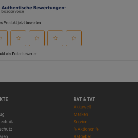
KTE
RAT & TAT
Akkuwelt
ug
Marken
technik
Service
sschutz
% Aktionen %
aren
Ratgeber