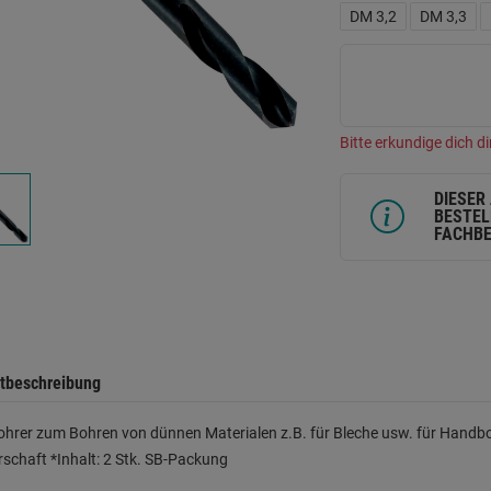
L
DM 3,2
DM 3,3
a
d
Se
Bitte erkundige dich di
DIESER
BESTEL
FACHBE
tbeschreibung
ohrer zum Bohren von dünnen Materialen z.B. für Bleche usw. für Handbo
rschaft *Inhalt: 2 Stk. SB-Packung