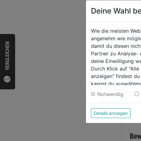
Deine Wahl be
Metal
RED H
x 11
Wie die meisten Web
angenehm wie möglich
0.0
VERGLEICHEN
damit du diesen nic
von
10,9
Partner zu Analyse-
5
deine Einwilligung w
Sternen
Durch Klick auf "All
anzeigen" findest du
kannst du auswählen
Weitere Informatione
Notwendig
Details anzeigen
Bewer