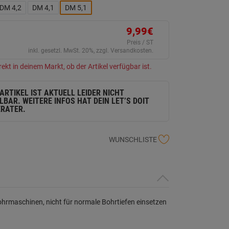
ink
DM 4,2
DM 4,1
DM 5,1
uf
erselben
ite.
9,99€
Preis / ST
inkl. gesetzl. MwSt. 20%, zzgl. Versandkosten.
rekt in deinem Markt, ob der Artikel verfügbar ist.
 ARTIKEL IST AKTUELL LEIDER NICHT
LBAR. WEITERE INFOS HAT DEIN LET’S DOIT
RATER.
WUNSCHLISTE
hrmaschinen, nicht für normale Bohrtiefen einsetzen