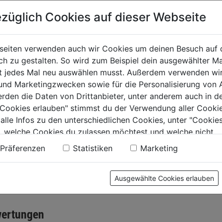
züglich Cookies auf dieser Webseite
lbohrer HSS-G
Spiralbohrerkassette
Metallb
EX Titan 1/4" 9,5
HSS DIN 338 19tlg.
THUNDE
8 mm
1,0-10,0x0,5mm
338, 11
seiten verwenden auch wir Cookies um deinen Besuch auf 
HSS-G
 zu gestalten. So wird zum Beispiel dein ausgewählter Ma
0.0
(0)
0.0
(0)
0.0
0.0
ht jedes Mal neu auswählen musst. Außerdem verwenden wi
von
von
9€
12,59€
12,99€
 und Marketingzwecken sowie für die Personalisierung von 
5
5
erden die Daten von Drittanbieter, unter anderem auch in d
.
Sternen.
Sternen.
e Cookies erlauben" stimmst du der Verwendung aller Cookie
 alle Infos zu den unterschiedlichen Cookies, unter "Cookies
, welche Cookies du zulassen möchtest und welche nicht.
n findest du in unserer
Datenschutzerklärung
.
Präferenzen
Statistiken
Marketing
Ausgewählte Cookies erlauben
tung