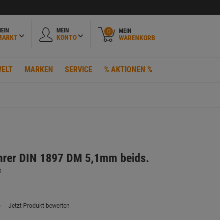
EIN
MEIN
MEIN
0
MARKT
KONTO
WARENKORB
ELT
MARKEN
SERVICE
% AKTIONEN %
hrer DIN 1897 DM 5,1mm beids.
f
)
Jetzt Produkt bewerten
ein
eurteilungswert.