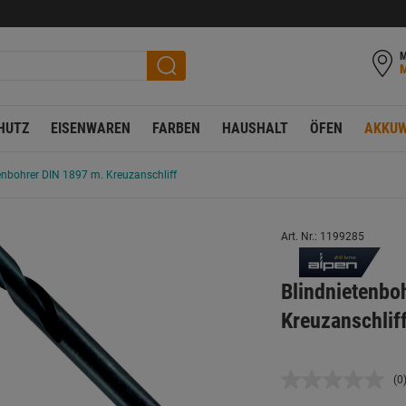
M
HUTZ
EISENWAREN
FARBEN
HAUSHALT
ÖFEN
AKKUW
enbohrer DIN 1897 m. Kreuzanschliff
Art. Nr.: 1199285
Blindnietenbo
Kreuzanschlif
(0
K
B