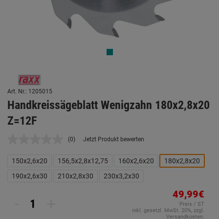
Art. Nr.: 1205015
Handkreissägeblatt Wenigzahn 180x2,8x20
Z=12F
(0)
Jetzt Produkt bewerten
Kein
Beurteilungswert.
Link
150x2,6x20
156,5x2,8x12,75
160x2,6x20
180x2,8x20
auf
derselben
190x2,6x30
210x2,8x30
230x3,2x30
Seite.
49,99€
-
+
Preis / ST
inkl. gesetzl. MwSt. 20%, zzgl.
Versandkosten.