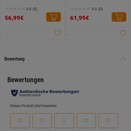
0.0
(0)
0.0
(0)
0.0
0.0
56,99€
61,99€
von
von
5
5
Sternen.
Sternen.
Bewertung