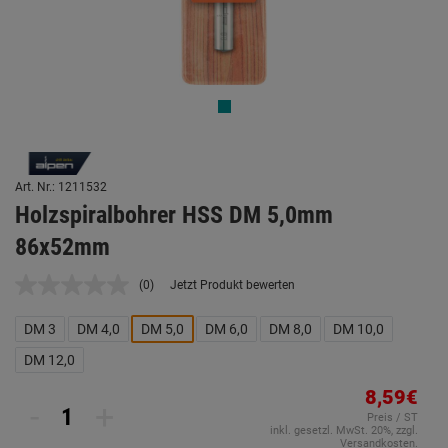
Art. Nr.: 1211532
Holzspiralbohrer HSS DM 5,0mm
86x52mm
(0)
Jetzt Produkt bewerten
Kein
Beurteilungswert.
Link
DM 3
DM 4,0
DM 5,0
DM 6,0
DM 8,0
DM 10,0
auf
derselben
DM 12,0
Seite.
8,59€
-
+
Preis / ST
inkl. gesetzl. MwSt. 20%, zzgl.
Versandkosten.