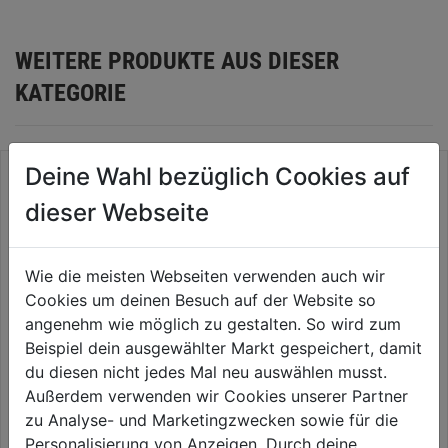
WEITERE PRODUKTE AUS DIESER
KATEGORIE
Deine Wahl bezüglich Cookies auf
dieser Webseite
Wie die meisten Webseiten verwenden auch wir
Cookies um deinen Besuch auf der Website so
angenehm wie möglich zu gestalten. So wird zum
Beispiel dein ausgewählter Markt gespeichert, damit
du diesen nicht jedes Mal neu auswählen musst.
Vorbohrer mit Senker DM
Vorbohrer mit Senker DM
Außerdem verwenden wir Cookies unserer Partner
3,2mm Senker-DM 12mm
3,5mm Senker-DM 5/9,5mm
zu Analyse- und Marketingzwecken sowie für die
0.0
(0)
0.0
(0)
Personalisierung von Anzeigen. Durch deine