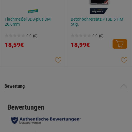
Flachmeißel SDS-plus DM
Betonbohrersatz PTSB 5 HM
20,0mm
5tlg.
0.0
(0)
0.0
(0)
0.0
0.0
18,59€
18,99€
von
von
5
5
Sternen.
Sternen.
Bewertung