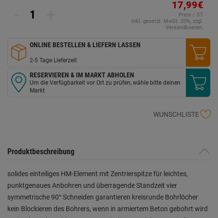
17,99€
-
+
Preis / ST
inkl. gesetzl. MwSt. 20%, zzgl.
Versandkosten.
ONLINE BESTELLEN & LIEFERN LASSEN
2-5 Tage Lieferzeit
RESERVIEREN & IM MARKT ABHOLEN
Um die Verfügbarkeit vor Ort zu prüfen, wähle bitte deinen
Markt
WUNSCHLISTE
Produktbeschreibung
solides einteiliges HM-Element mit Zentrierspitze für leichtes,
punktgenaues Anbohren und überragende Standzeit vier
symmetrische 90° Schneiden garantieren kreisrunde Bohrlöcher
kein Blockieren des Bohrers, wenn in armiertem Beton gebohrt wird