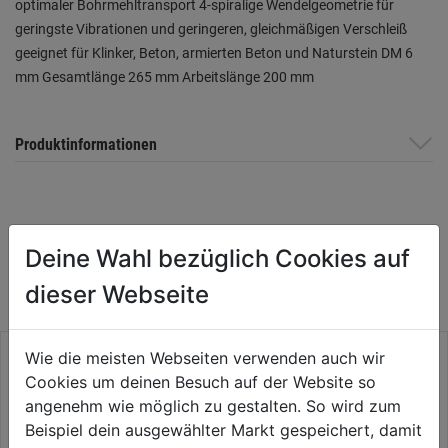
optimaler Bohrmehltransport 4-spiralige Wendelgeometrie für
geringste Vibrationen und geringeren, gleichmäßigen Verschleiß
geeignet für Klinker, Beton, armierten Beton und Naturstein DM 6
mm Gesamtlänge 265 mm Arbeitslänge 200 mm
Produktinformationen
WEITERE PRODUKTE AUS DIESER
Deine Wahl bezüglich Cookies auf
KATEGORIE
dieser Webseite
Wie die meisten Webseiten verwenden auch wir
Cookies um deinen Besuch auf der Website so
angenehm wie möglich zu gestalten. So wird zum
Beispiel dein ausgewählter Markt gespeichert, damit