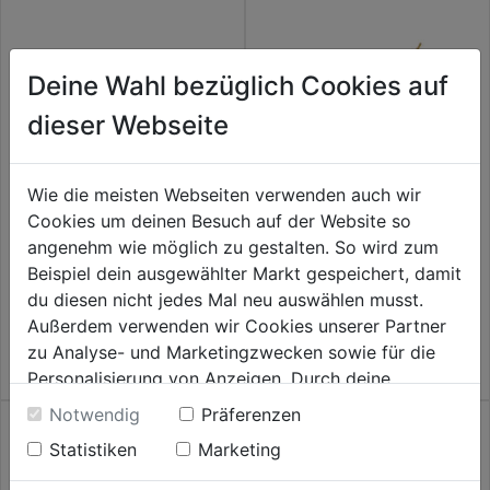
Deine Wahl bezüglich Cookies auf
dieser Webseite
Wie die meisten Webseiten verwenden auch wir
Cookies um deinen Besuch auf der Website so
Edelstahllanze 500 mm Steck-
Rotierende Waschbürste 500
nippel mit Vario-Jet-Düse 042
mm mit Stecknippel
angenehm wie möglich zu gestalten. So wird zum
Beispiel dein ausgewählter Markt gespeichert, damit
0.0
(0)
0.0
(0)
0.0
0.0
du diesen nicht jedes Mal neu auswählen musst.
74,99€
74,99€
von
von
Außerdem verwenden wir Cookies unserer Partner
5
5
zu Analyse- und Marketingzwecken sowie für die
Sternen.
Sternen.
Personalisierung von Anzeigen. Durch deine
Einwilligung werden die Daten von Drittanbieter,
Notwendig
Präferenzen
unter anderem auch in den USA, verarbeitet.
Statistiken
Marketing
Durch Klick auf "Alle Cookies erlauben" stimmst du
der Verwendung aller Cookies zu. Unter "Details