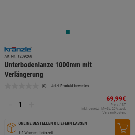
Art. Nr.: 1239268
Unterbodenlanze 1000mm mit
Verlängerung
(0)
Jetzt Produkt bewerten
Kein
Beurteilungswert.
Link
69,99€
-
+
auf
Preis / ST
derselben
inkl. gesetzl. MwSt. 20%, zzgl.
Seite.
Versandkosten.
ONLINE BESTELLEN & LIEFERN LASSEN
1-2 Wochen Lieferzeit