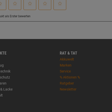
KTE
RAT & TAT
Akkuwelt
ug
Marken
technik
Service
sschutz
% Aktionen %
aren
Ratgeber
 & Lacke
Newsletter
lt