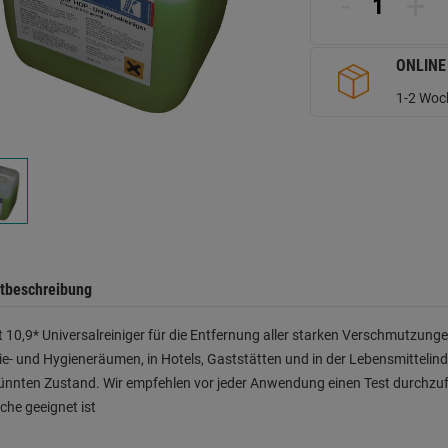
-
+
d
Se
ONLINE
1-2 Woch
tbeschreibung
 10,9* Universalreiniger für die Entfernung aller starken Verschmutzu
ie- und Hygieneräumen, in Hotels, Gaststätten und in der Lebensmittelind
nnten Zustand. Wir empfehlen vor jeder Anwendung einen Test durchzuführ
che geeignet ist