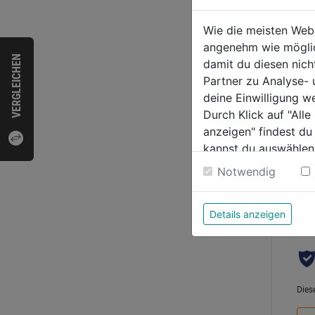
Wie die meisten Web
0.0
angenehm wie möglich
von
36,9
VERGLEICHEN
damit du diesen nic
5
Partner zu Analyse-
Sternen
deine Einwilligung w
Durch Klick auf "All
anzeigen" findest du
kannst du auswählen
Weitere Informatione
Notwendig
Bewer
Details anzeigen