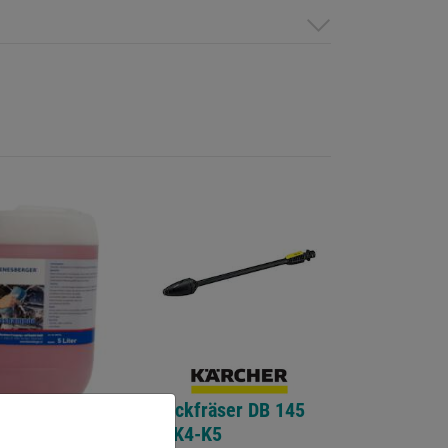
Dreckfräser DB 145
FC K4-K5