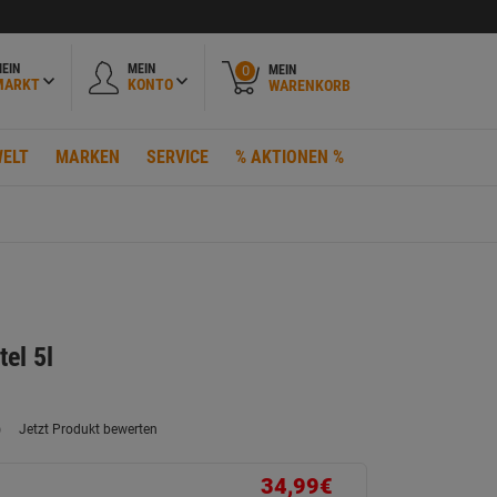
EIN
MEIN
MEIN
0
MARKT
KONTO
WARENKORB
ELT
MARKEN
SERVICE
% AKTIONEN %
el 5l
)
Jetzt Produkt bewerten
ein
eurteilungswert.
ink
34,99€
uf