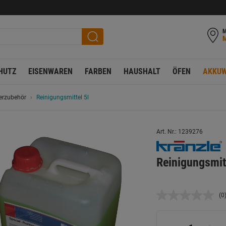
M
HUTZ
EISENWAREN
FARBEN
HAUSHALT
ÖFEN
AKKUW
erzubehör
Reinigungsmittel 5l
Art. Nr.: 1239276
Reinigungsmitt
(0
K
B
L
a