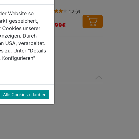
ampoo 5l
4.0
(9)
der Website so
4.0
rkt gespeichert,
von
39,99€
0.0
(0)
r Cookies unserer
5
Anzeigen. Durch
Sternen.
en USA, verarbeitet.
9
s zu. Unter "Details
Bewertungen
 Konfigurieren"
Alle Cookies erlauben