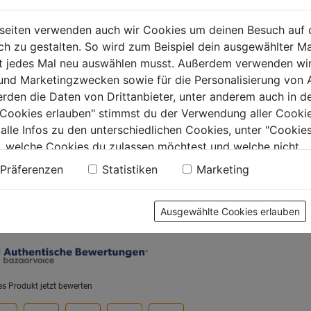
Ein-Ausgang Messing
Auto-Sh
0.0
(0)
0.0
(0)
seiten verwenden auch wir Cookies um deinen Besuch auf 
0.0
 zu gestalten. So wird zum Beispiel dein ausgewählter Ma
von
9€
36,99€
ht jedes Mal neu auswählen musst. Außerdem verwenden wi
5
0.0
 und Marketingzwecken sowie für die Personalisierung von 
.
Sternen.
von
37,99€
erden die Daten von Drittanbieter, unter anderem auch in d
5
e Cookies erlauben" stimmst du der Verwendung aller Cookie
Sternen.
 alle Infos zu den unterschiedlichen Cookies, unter "Cookies
, welche Cookies du zulassen möchtest und welche nicht.
n findest du in unserer
Datenschutzerklärung
.
Präferenzen
Statistiken
Marketing
tung
Ausgewählte Cookies erlauben