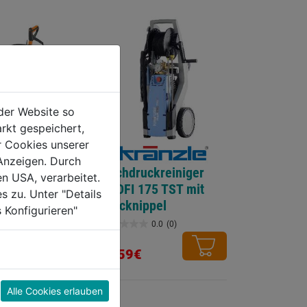
der Website so
rkt gespeichert,
r Cookies unserer
Anzeigen. Durch
ckreiniger
Hochdruckreiniger
en USA, verarbeitet.
PLUS
PROFI 175 TST mit
s zu. Unter "Details
Stecknippel
 Konfigurieren"
0.0
(0)
0.0
(0)
0.0
von
1559€
5
Sternen.
Alle Cookies erlauben