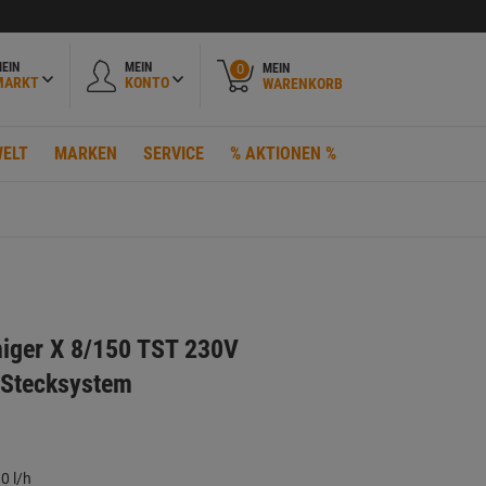
EIN
MEIN
MEIN
0
MARKT
KONTO
WARENKORB
ELT
MARKEN
SERVICE
% AKTIONEN %
iger X 8/150 TST 230V
 Stecksystem
0 l/h