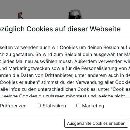
züglich Cookies auf dieser Webseite
seiten verwenden auch wir Cookies um deinen Besuch auf 
 zu gestalten. So wird zum Beispiel dein ausgewählter Ma
ht jedes Mal neu auswählen musst. Außerdem verwenden wi
 und Marketingzwecken sowie für die Personalisierung von 
ruckreiniger
Hochdruckreiniger
Hochdru
erden die Daten von Drittanbieter, unter anderem auch in d
2
2160 TST mit
RE272 
e Cookies erlauben" stimmst du der Verwendung aller Cookie
Stecknippel
 alle Infos zu den unterschiedlichen Cookies, unter "Cookies
0.0
(0)
0.0
(0)
, welche Cookies du zulassen möchtest und welche nicht.
0.0
0.0
n findest du in unserer
Datenschutzerklärung
.
Präferenzen
Statistiken
Marketing
von
von
9€
1329€
1499€
5
5
.
Sternen.
Sternen.
Ausgewählte Cookies erlauben