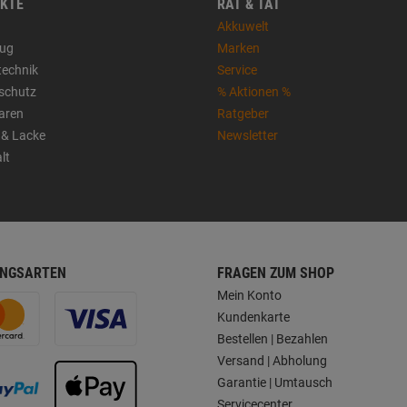
KTE
RAT & TAT
Akkuwelt
ug
Marken
technik
Service
sschutz
% Aktionen %
aren
Ratgeber
 & Lacke
Newsletter
lt
NGSARTEN
FRAGEN ZUM SHOP
Mein Konto
Kundenkarte
Bestellen | Bezahlen
Versand | Abholung
Garantie | Umtausch
Servicecenter