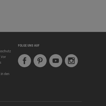
FOLGE UNS AUF
tsschutz
 Vor
s
 in den