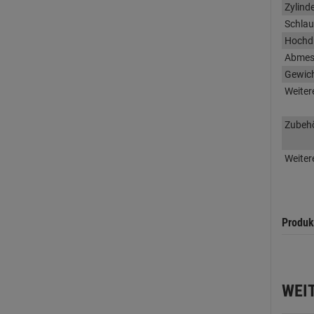
Zylind
Schla
Hochd
Abmes
Gewic
Weiter
Zubeh
Weiter
Produk
WEI