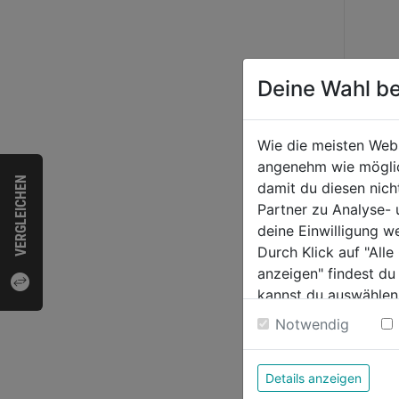
Deine Wahl be
Wie die meisten Web
angenehm wie möglich
VERGLEICHEN
damit du diesen nic
Partner zu Analyse-
Hochd
deine Einwilligung w
RE23
Durch Klick auf "All
anzeigen" findest du
kannst du auswählen
0.0
Weitere Informatione
Notwendig
von
101
5
Sternen
Details anzeigen