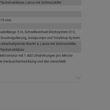
Flachstrahldüse, Lanze mit Schmutzkiller
875 mm
abellänge: 5 m, Schnellwechsel-Stecksystem D12,
 Druckregulierung, Axialpumpe und Totalstop-System
-Abschaltpistole Starlet 4, Lanze mit Schmutzkiller,
Flachstrahldüse
Elektromotor mit 1.400 Umdrehungen pro Minute
die Geräuschentwicklung und den Verschleiß