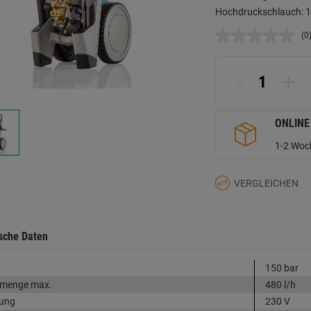
Hochdruckschlauch: 
(0
K
B
L
a
-
+
d
Se
ONLINE
1-2 Woch
VERGLEICHEN
sche Daten
150 bar
rmenge max.
480 l/h
ung
230 V