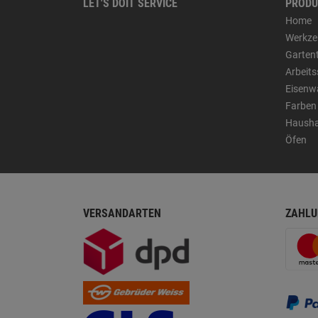
LET'S DOIT SERVICE
PRODU
Home
Werkze
Garten
Arbeit
Eisenw
Farben
Hausha
Öfen
VERSANDARTEN
ZAHLU