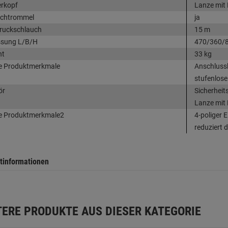
erkopf
Lanze mit 
uchtrommel
ja
ruckschlauch
15 m
sung L/B/H
470/360/
ht
33 kg
e Produktmerkmale
Anschlussk
stufenlose
ör
Sicherheits
Lanze mit 
e Produktmerkmale2
4-poliger 
reduziert 
tinformationen
TERE PRODUKTE AUS DIESER KATEGORIE