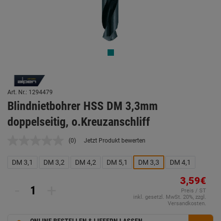
Art. Nr.: 1294479
Blindnietbohrer HSS DM 3,3mm
doppelseitig, o.Kreuzanschliff
(0)
Jetzt Produkt bewerten
Kein
Beurteilungswert.
Link
DM 3,1
DM 3,2
DM 4,2
DM 5,1
DM 3,3
DM 4,1
auf
derselben
3,59€
Seite.
-
+
Preis / ST
inkl. gesetzl. MwSt. 20%, zzgl.
Versandkosten.
ONLINE BESTELLEN & LIEFERN LASSEN