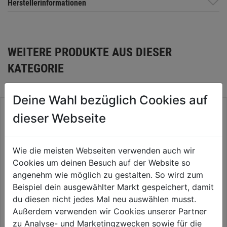
Herstellerinformationen
WEITERE PRODUKTE AUS DIESER
KATEGORIE
Deine Wahl bezüglich Cookies auf
dieser Webseite
Wie die meisten Webseiten verwenden auch wir
Cookies um deinen Besuch auf der Website so
angenehm wie möglich zu gestalten. So wird zum
Spiralbohrer HSS DIN 338
Beispiel dein ausgewählter Markt gespeichert, damit
geschliffen
du diesen nicht jedes Mal neu auswählen musst.
Außerdem verwenden wir Cookies unserer Partner
0.0
(0)
Metallbohrer HSS-G
0.0
zu Analyse- und Marketingzwecken sowie für die
THUNDERWEB DIN 338,