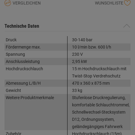
VERGLEICHEN
WUNSCHLISTE
Technische Daten
Druck
30-140 bar
Fördermenge max.
10 l/min bzw. 600 l/h
Spannung
230 V
Anschlussleistung
2,95 kW
Hochdruckschlauch
15 m Hochdruckschlauch mit
Twist-Stop Verdrehschutz
Abmessung L/B/H
470 x 360 x 875 mm
Gewicht
33 kg
Weitere Produktmerkmale
Stufenlose Druckregulierung,
komfortable Schlauchtrommel,
Schnellwechsel-Stecksystem
D12, Ordnungssystem,
geländegängiges Fahrwerk
Zubehör
Hochdruckschlauch (15m),