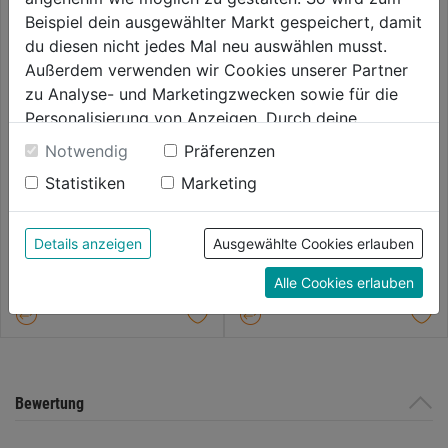
Beispiel dein ausgewählter Markt gespeichert, damit
du diesen nicht jedes Mal neu auswählen musst.
Außerdem verwenden wir Cookies unserer Partner
zu Analyse- und Marketingzwecken sowie für die
Personalisierung von Anzeigen. Durch deine
Einwilligung werden die Daten von Drittanbieter,
Notwendig
Präferenzen
unter anderem auch in den USA, verarbeitet.
Hochdruckreiniger RE232
Hochdruckreiniger 2160 TST
Statistiken
Marketing
Durch Klick auf "Alle Cookies erlauben" stimmst du
mit Stecknippel
der Verwendung aller Cookies zu. Unter "Details
0.0
(0)
0.0
(0)
anzeigen" findest du alle Infos zu den
Details anzeigen
Ausgewählte Cookies erlauben
0.0
0.0
1019€
1329€
unterschiedlichen Cookies, unter "Cookies
von
von
Alle Cookies erlauben
Konfigurieren" kannst du auswählen, welche Cookies
5
5
du zulassen möchtest und welche nicht.
Sternen.
Sternen.
Weitere Informationen findest du in unserer
Datenschutzerklärung
.
Bewertung