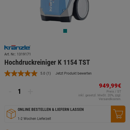
Art. Nr.: 1319171
Hochdruckreiniger K 1154 TST
5.0
(1)
Jetzt Produkt bewerten
Bewertung
lesen.
Link
949,99€
-
+
auf
Preis / ST
derselben
inkl. gesetzl. MwSt. 20%, zzgl.
Seite.
Versandkosten.
ONLINE BESTELLEN & LIEFERN LASSEN
1-2 Wochen Lieferzeit