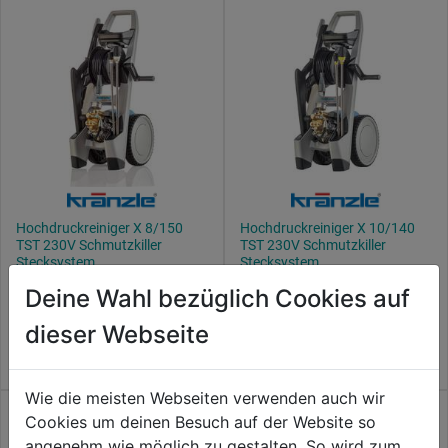
Hochdruckreiniger X 8/150
Hochdruckreiniger X 10/140
TST 230V Schmutzkiller
TST 230V Schmutzkiller
Stecksystem
Stecksystem
0.0
(0)
0.0
(0)
Deine Wahl bezüglich Cookies auf
0.0
0.0
999,99€
999,99€
von
von
dieser Webseite
5
5
Sternen.
Sternen.
Wie die meisten Webseiten verwenden auch wir
Cookies um deinen Besuch auf der Website so
angenehm wie möglich zu gestalten. So wird zum