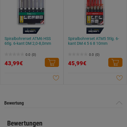
Spiralbohrerset ATM6 HSS
Spiralbohrerset ATM5 5tlg. 6-
6tlg. 6-kant DM 2,0-8,0mm
kant DM 4 5 6 8 10mm
0.0
(0)
0.0
(0)
0.0
0.0
43,99€
45,99€
von
von
5
5
Sternen.
Sternen.
Bewertung