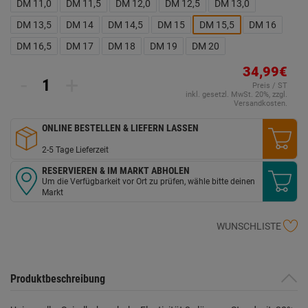
DM 11,0
DM 11,5
DM 12,0
DM 12,5
DM 13,0
DM 13,5
DM 14
DM 14,5
DM 15
DM 15,5
DM 16
DM 16,5
DM 17
DM 18
DM 19
DM 20
34,99€
-
+
Preis / ST
inkl. gesetzl. MwSt. 20%, zzgl.
Versandkosten.
ONLINE BESTELLEN & LIEFERN LASSEN
2-5 Tage Lieferzeit
RESERVIEREN & IM MARKT ABHOLEN
Um die Verfügbarkeit vor Ort zu prüfen, wähle bitte deinen
Markt
WUNSCHLISTE
Produktbeschreibung