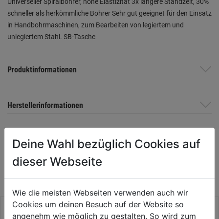
Universeller Spiralbohrer, hohe Elastizität 3x längere Standzeit, 30%
schneller als herkömmliche Bohrer Sehr gut geeignet für den Einsatz
in Handbohrmaschinen, zum Bearbeiten von legiertem und
unlegiertem Stahl. SB-Tasche
Produktinformationen
Herstellerinformationen
Deine Wahl bezüglich Cookies auf
WEITERE PRODUKTE AUS DIESER
dieser Webseite
KATEGORIE
Wie die meisten Webseiten verwenden auch wir
Cookies um deinen Besuch auf der Website so
angenehm wie möglich zu gestalten. So wird zum