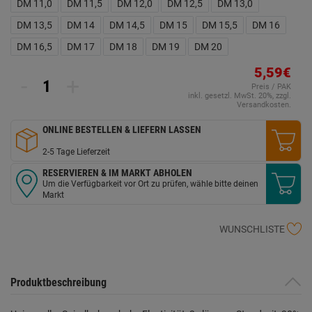
DM 11,0
DM 11,5
DM 12,0
DM 12,5
DM 13,0
DM 13,5
DM 14
DM 14,5
DM 15
DM 15,5
DM 16
DM 16,5
DM 17
DM 18
DM 19
DM 20
5,59€
-
+
Preis / PAK
inkl. gesetzl. MwSt. 20%, zzgl.
Versandkosten.
ONLINE BESTELLEN & LIEFERN LASSEN
2-5 Tage Lieferzeit
RESERVIEREN & IM MARKT ABHOLEN
Um die Verfügbarkeit vor Ort zu prüfen, wähle bitte deinen
Markt
WUNSCHLISTE
Produktbeschreibung