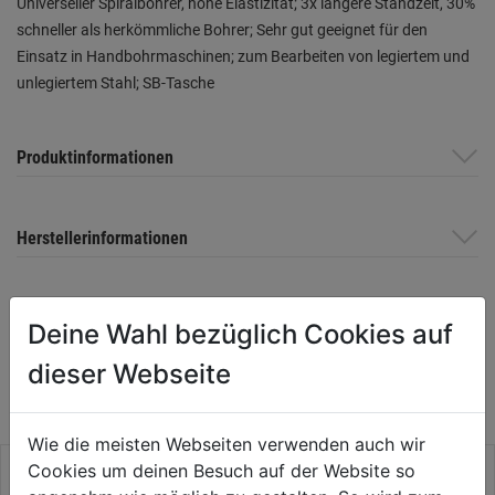
Universeller Spiralbohrer, hohe Elastizität; 3x längere Standzeit, 30%
schneller als herkömmliche Bohrer; Sehr gut geeignet für den
Einsatz in Handbohrmaschinen; zum Bearbeiten von legiertem und
unlegiertem Stahl; SB-Tasche
Produktinformationen
Herstellerinformationen
Deine Wahl bezüglich Cookies auf
WEITERE PRODUKTE AUS DIESER
dieser Webseite
KATEGORIE
Wie die meisten Webseiten verwenden auch wir
Cookies um deinen Besuch auf der Website so