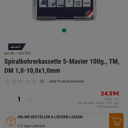
Art. Nr.: 1261725
Spiralbohrerkassette S-Master 10tlg., TM,
DM 1,0-10,0x1,0mm
(0)
Jetzt Produkt bewerten
Kein
Beurteilungswert.
Link
24,59€
-
+
auf
Preis / ST
derselben
inkl. gesetzl. MwSt. 20%, zzgl.
Seite.
Versandkosten.
ONLINE BESTELLEN & LIEFERN LASSEN
2-5 Tage Lieferzeit