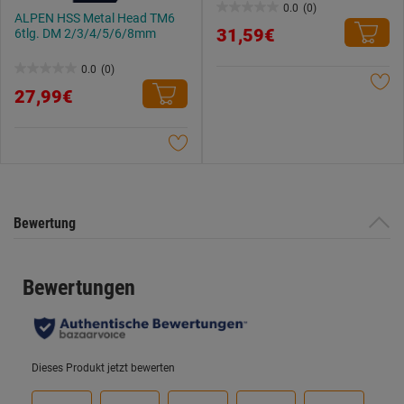
0.0
(0)
0.0
ALPEN HSS Metal Head TM6
31,59€
6tlg. DM 2/3/4/5/6/8mm
von
5
0.0
(0)
0.0
Sternen.
27,99€
von
5
Sternen.
Bewertung