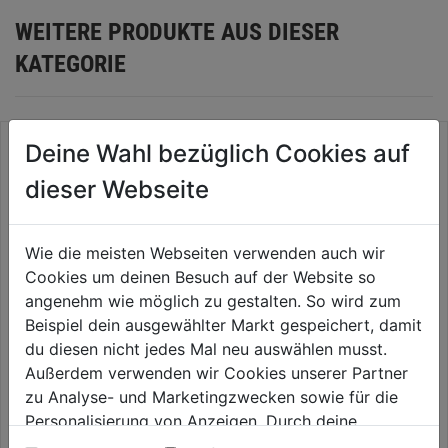
WEITERE PRODUKTE AUS DIESER
KATEGORIE
Deine Wahl bezüglich Cookies auf
dieser Webseite
Wie die meisten Webseiten verwenden auch wir
Cookies um deinen Besuch auf der Website so
angenehm wie möglich zu gestalten. So wird zum
Beispiel dein ausgewählter Markt gespeichert, damit
du diesen nicht jedes Mal neu auswählen musst.
Maschinenkoffer Regular
Schraubendreherhalter
Außerdem verwenden wir Cookies unserer Partner
385x320x140mm
PACKOUT
zu Analyse- und Marketingzwecken sowie für die
0.0
(0)
0.0
(0)
Personalisierung von Anzeigen. Durch deine
0.0
0.0
13,99€
14,59€
Einwilligung werden die Daten von Drittanbieter,
von
von