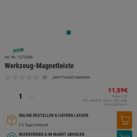
Art. Nr.: 1273688
Werkzeug-Magnetleiste
(0)
Jetzt Produkt bewerten
Kein
Beurteilungswert.
Link
11,59€
-
+
auf
Preis / ST
derselben
inkl. gesetzl. MwSt. 20%, zzgl.
Seite.
Versandkosten.
ONLINE BESTELLEN & LIEFERN LASSEN
2-5 Tage Lieferzeit
RESERVIEREN & IM MARKT ABHOLEN