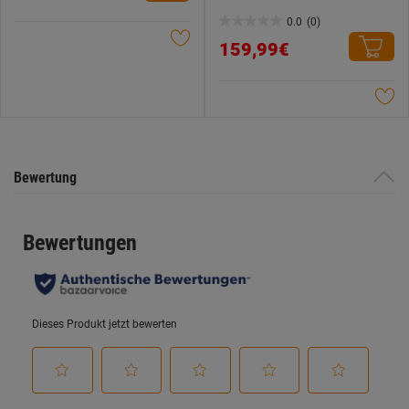
5
0.0
(0)
0.0
Sternen.
159,99€
von
5
Sternen.
Bewertung