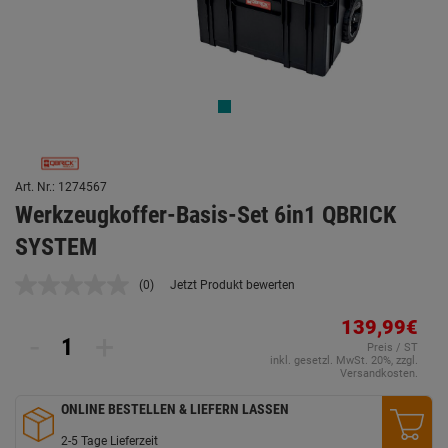
Art. Nr.: 1274567
Werkzeugkoffer-Basis-Set 6in1 QBRICK
SYSTEM
(0)
Jetzt Produkt bewerten
Kein
Beurteilungswert.
Link
139,99€
-
+
auf
Preis / ST
derselben
inkl. gesetzl. MwSt. 20%, zzgl.
Seite.
Versandkosten.
ONLINE BESTELLEN & LIEFERN LASSEN
2-5 Tage Lieferzeit