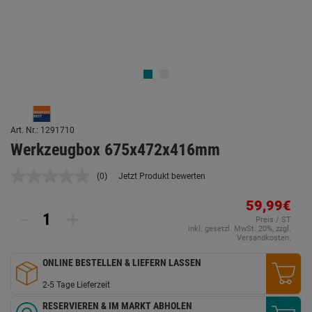
Art. Nr.: 1291710
Werkzeugbox 675x472x416mm
(0)
Jetzt Produkt bewerten
Kein
Beurteilungswert.
Link
59,99€
-
+
auf
Preis / ST
derselben
inkl. gesetzl. MwSt. 20%, zzgl.
Seite.
Versandkosten.
ONLINE BESTELLEN & LIEFERN LASSEN
2-5 Tage Lieferzeit
RESERVIEREN & IM MARKT ABHOLEN