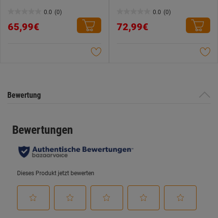
0.0
(0)
0.0
(0)
0.0
0.0
65,99€
72,99€
von
von
5
5
Sternen.
Sternen.
Bewertung