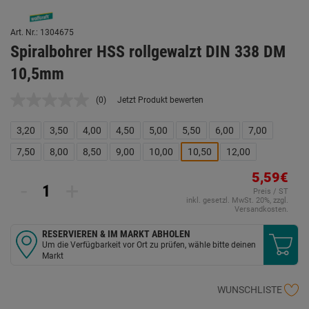
Art. Nr.: 1304675
Spiralbohrer HSS rollgewalzt DIN 338 DM
10,5mm
(0)
Jetzt Produkt bewerten
Kein
Beurteilungswert.
Link
3,20
3,50
4,00
4,50
5,00
5,50
6,00
7,00
auf
derselben
7,50
8,00
8,50
9,00
10,00
10,50
12,00
Seite.
5,59€
-
+
Preis / ST
inkl. gesetzl. MwSt. 20%, zzgl.
Versandkosten.
RESERVIEREN & IM MARKT ABHOLEN
Um die Verfügbarkeit vor Ort zu prüfen, wähle bitte deinen
Markt
WUNSCHLISTE