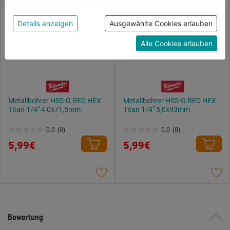
der Verwendung aller Cookies zu. Unter "Details
anzeigen" findest du alle Infos zu den
Details anzeigen
Ausgewählte Cookies erlauben
unterschiedlichen Cookies, unter "Cookies
Alle Cookies erlauben
Konfigurieren" kannst du auswählen, welche Cookies
du zulassen möchtest und welche nicht.
Weitere Informationen findest du in unserer
Datenschutzerklärung
.
Metallbohrer HSS-G RED HEX
Metallbohrer HSS-G RED HEX
Titan 1/4" 4,0x71,5mm
Titan 1/4" 5,0x93mm
0.0
(0)
0.0
(0)
0.0
0.0
5,99€
5,99€
von
von
5
5
Sternen.
Sternen.
Bewertung