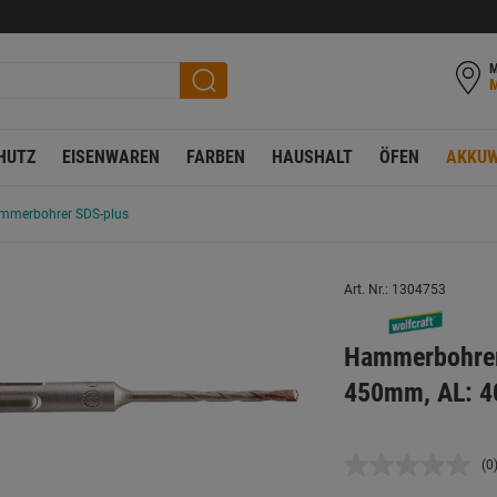
M
HUTZ
EISENWAREN
FARBEN
HAUSHALT
ÖFEN
AKKUW
mmerbohrer SDS-plus
Art. Nr.: 1304753
Hammerbohrer
450mm, AL: 
(0
K
B