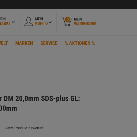
EIN
MEIN
MEIN
0
MARKT
KONTO
WARENKORB
ELT
MARKEN
SERVICE
% AKTIONEN %
 DM 20,0mm SDS-plus GL:
400mm
)
Jetzt Produkt bewerten
ein
eurteilungswert.