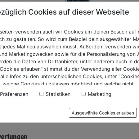
züglich Cookies auf dieser Webseite
lsatz SDS-plus
Hammer
hiebebox 3tlg.
max 34
seiten verwenden auch wir Cookies um deinen Besuch auf 
 zu gestalten. So wird zum Beispiel dein ausgewählter Ma
C-Protector-Set DM
0.0
(0)
0.0
ht jedes Mal neu auswählen musst. Außerdem verwenden wi
10mm 2tlg. Gen 2-
von
9€
64,99€
 und Marketingzwecken sowie für die Personalisierung von 
Beton
5
erden die Daten von Drittanbieter, unter anderem auch in d
0.0
(0)
.
Sternen.
0.0
e Cookies erlauben" stimmst du der Verwendung aller Cookie
von
 alle Infos zu den unterschiedlichen Cookies, unter "Cookies
62,99€
5
, welche Cookies du zulassen möchtest und welche nicht.
Sternen.
n findest du in unserer
Datenschutzerklärung
.
Präferenzen
Statistiken
Marketing
Ausgewählte Cookies erlauben
tung