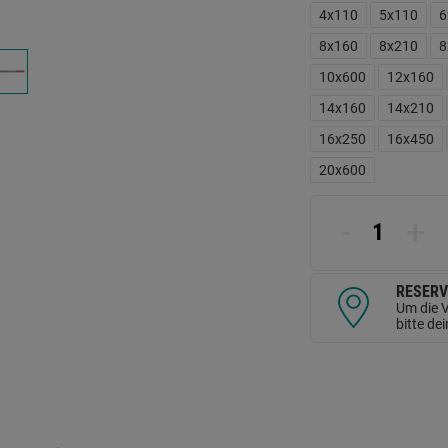
L
4x110
5x110
6
a
d
8x160
8x210
8
Se
10x600
12x160
14x160
14x210
16x250
16x450
20x600
-
+
RESERV
Um die V
bitte de