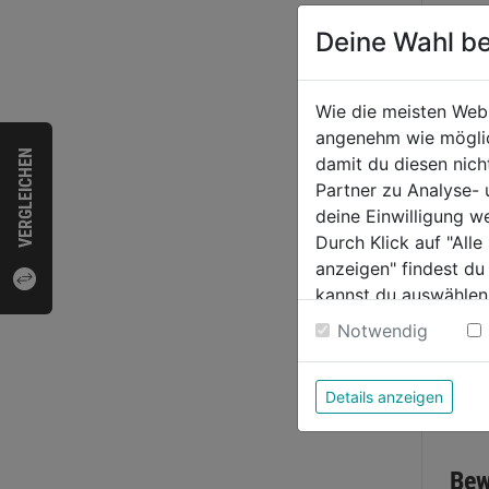
Deine Wahl be
Meiße
in Sc
Wie die meisten Web
angenehm wie möglich
0.0
VERGLEICHEN
damit du diesen nic
von
59,9
Partner zu Analyse-
5
deine Einwilligung w
Sternen
Durch Klick auf "All
anzeigen" findest du
kannst du auswählen
Weitere Informatione
Notwendig
Details anzeigen
Bewer