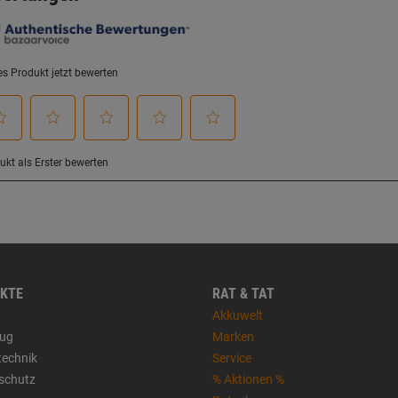
KTE
RAT & TAT
Akkuwelt
ug
Marken
technik
Service
sschutz
% Aktionen %