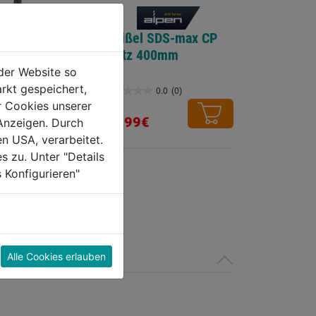
bohrer SDS-
Meißel SDS-max CP
0x200mm
Spitz 400mm
der Website so
rkt gespeichert,
0.0
(0)
0.0
(0)
0.0
r Cookies unserer
von
65,99€
Anzeigen. Durch
5
en USA, verarbeitet.
Sternen.
s zu. Unter "Details
 Konfigurieren"
Alle Cookies erlauben