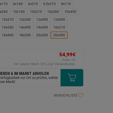
ink
x110
6x160
6x210
6,5x210
8x110
uf
erselben
x260
10x160
10x210
10x260
10x450
ite.
12x210
12x260
12x450
12x600
14x260
14x450
14x600
16x210
16x600
18x200
20x200
20x450
54,99€
Preis / ST
inkl. gesetzl. MwSt. 20%, zzgl. Versandkosten.
IEREN & IM MARKT ABHOLEN
erfügbarkeit vor Ort zu prüfen, wähle
inen Markt
WUNSCHLISTE