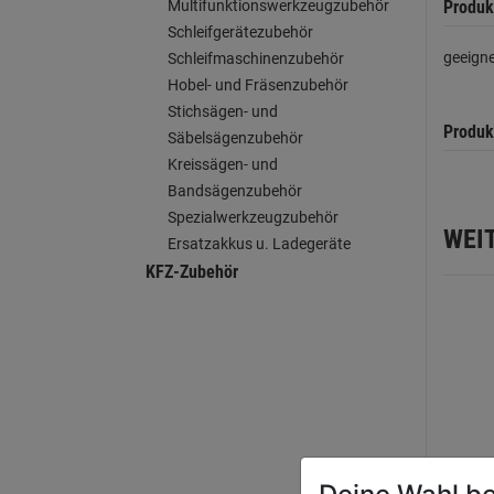
Produk
Multifunktionswerkzeugzubehör
Schleifgerätezubehör
geeigne
Schleifmaschinenzubehör
Hobel- und Fräsenzubehör
Stichsägen- und
Produk
Säbelsägenzubehör
Kreissägen- und
Bandsägenzubehör
Spezialwerkzeugzubehör
WEI
Ersatzakkus u. Ladegeräte
KFZ-Zubehör