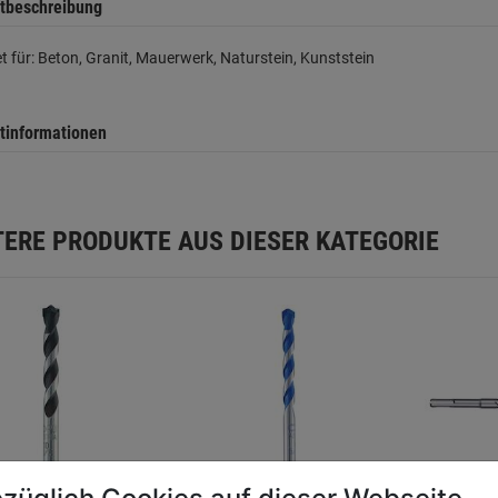
tbeschreibung
t für: Beton, Granit, Mauerwerk, Naturstein, Kunststein
tinformationen
TERE PRODUKTE AUS DIESER KATEGORIE