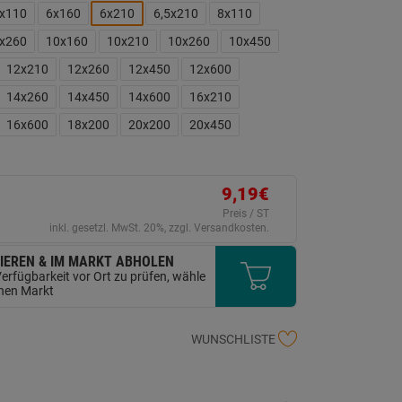
ink
x110
6x160
6x210
6,5x210
8x110
uf
erselben
x260
10x160
10x210
10x260
10x450
ite.
12x210
12x260
12x450
12x600
14x260
14x450
14x600
16x210
16x600
18x200
20x200
20x450
9,19€
Preis / ST
inkl. gesetzl. MwSt. 20%, zzgl. Versandkosten.
IEREN & IM MARKT ABHOLEN
erfügbarkeit vor Ort zu prüfen, wähle
inen Markt
WUNSCHLISTE