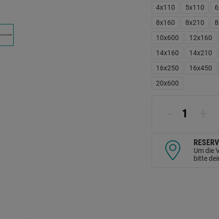
L
4x110
5x110
6
a
d
8x160
8x210
8
Se
10x600
12x160
14x160
14x210
16x250
16x450
20x600
-
+
RESERV
Um die V
bitte de