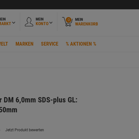
EIN
MEIN
MEIN
0
MARKT
KONTO
WARENKORB
ELT
MARKEN
SERVICE
% AKTIONEN %
 DM 6,0mm SDS-plus GL:
150mm
)
Jetzt Produkt bewerten
ein
eurteilungswert.