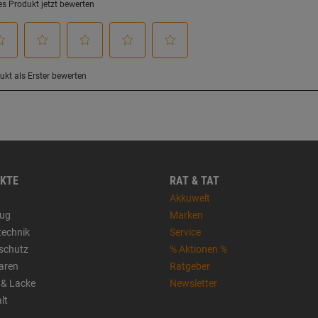
KTE
RAT & TAT
Akkuwelt
ug
Marken
technik
Service
sschutz
% Aktionen %
aren
Ratgeber
 & Lacke
Newsletter
lt