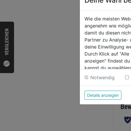
Deine Wahl be
Beton
Wie die meisten Web
DM 6
angenehm wie möglich
VERGLEICHEN
damit du diesen nic
Partner zu Analyse-
0.0
deine Einwilligung w
von
9,29
Durch Klick auf "All
5
anzeigen" findest du
Sternen
kannst du auswählen
Weitere Informatione
Notwendig
Bewer
Details anzeigen