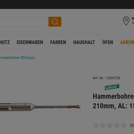
M
HUTZ
EISENWAREN
FARBEN
HAUSHALT
ÖFEN
AKKUW
mmerbohrer SDS-plus
Art. Nr.: 1304726
Hammerbohrer
210mm, AL: 
(0
K
B