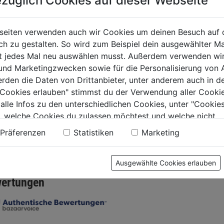
züglich Cookies auf dieser Webseite
bohrer Profi HM
HM-Granitbohrer DIN
Hammer
seiten verwenden auch wir Cookies um deinen Besuch auf 
,0mm 150x90mm
ISO 5468
plus MX
 zu gestalten. So wird zum Beispiel dein ausgewählter Ma
ht jedes Mal neu auswählen musst. Außerdem verwenden wi
0.0
(0)
0.0
(0)
 und Marketingzwecken sowie für die Personalisierung von 
0.0
0.0
erden die Daten von Drittanbieter, unter anderem auch in d
von
von
€
9,29€
9,79€
e Cookies erlauben" stimmst du der Verwendung aller Cookie
5
5
 alle Infos zu den unterschiedlichen Cookies, unter "Cookies
.
Sternen.
Sternen.
, welche Cookies du zulassen möchtest und welche nicht.
n findest du in unserer
Datenschutzerklärung
.
Präferenzen
Statistiken
Marketing
tung
Ausgewählte Cookies erlauben