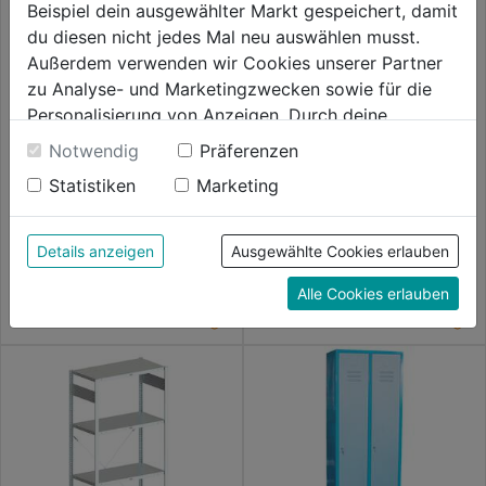
Beispiel dein ausgewählter Markt gespeichert, damit
du diesen nicht jedes Mal neu auswählen musst.
Außerdem verwenden wir Cookies unserer Partner
zu Analyse- und Marketingzwecken sowie für die
Personalisierung von Anzeigen. Durch deine
Einwilligung werden die Daten von Drittanbieter,
Notwendig
Präferenzen
unter anderem auch in den USA, verarbeitet.
Spann- und Maschinentisch
Wandschrank 1200/1
Statistiken
Marketing
Master 750
Durch Klick auf "Alle Cookies erlauben" stimmst du
der Verwendung aller Cookies zu. Unter "Details
0.0
(0)
0.0
(0)
0.0
0.0
anzeigen" findest du alle Infos zu den
Details anzeigen
Ausgewählte Cookies erlauben
209,99€
229,99€
von
von
unterschiedlichen Cookies, unter "Cookies
Alle Cookies erlauben
5
5
Konfigurieren" kannst du auswählen, welche Cookies
Sternen.
Sternen.
du zulassen möchtest und welche nicht.
Weitere Informationen findest du in unserer
Datenschutzerklärung
.