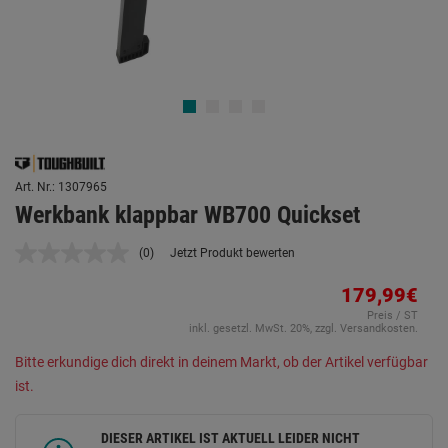
Art. Nr.: 1307965
Werkbank klappbar WB700 Quickset
(0)
Jetzt Produkt bewerten
Kein
Beurteilungswert.
Link
179,99€
auf
Preis / ST
derselben
inkl. gesetzl. MwSt. 20%, zzgl. Versandkosten.
Seite.
Bitte erkundige dich direkt in deinem Markt, ob der Artikel verfügbar
ist.
DIESER ARTIKEL IST AKTUELL LEIDER NICHT