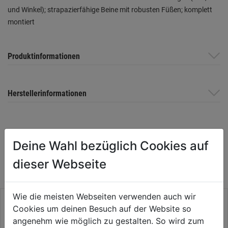
und Winkel); strapazierfähige Beine mit robusten Füßen; komplett
montiert
Produktinformationen
Herstellerinformationen
WEITERE PRODUKTE AUS DIESER
Deine Wahl bezüglich Cookies auf
KATEGORIE
dieser Webseite
Wie die meisten Webseiten verwenden auch wir
Cookies um deinen Besuch auf der Website so
angenehm wie möglich zu gestalten. So wird zum