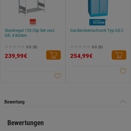
Steckregal 150 Clip Set verz.
Garderobenschrank Typ GS 2
GR, 4 Böden
0.0
(0)
0.0
(0)
0.0
0.0
239,99€
254,99€
von
von
5
5
Sternen.
Sternen.
Bewertung