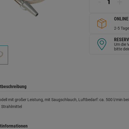
-
+
d
Se
ONLINE
2-5 Tage
RESERV
Um die V
bitte de
tbeschreibung
dell mit großer Leistung, mit Saugschlauch, Luftbedarf: ca. 500 l/min bei
g Strahlmittel
tinformationen