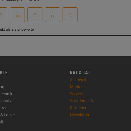
KTE
RAT & TAT
Akkuwelt
ug
Marken
technik
Service
sschutz
% Aktionen %
aren
Ratgeber
 & Lacke
Newsletter
lt