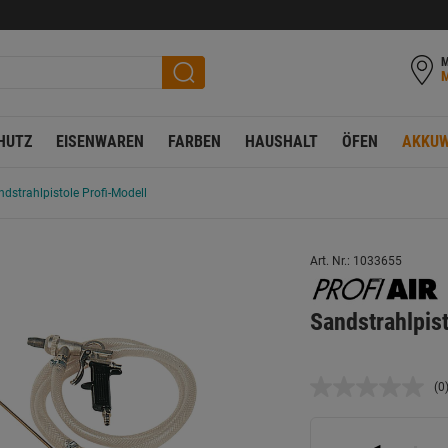
M
HUTZ
EISENWAREN
FARBEN
HAUSHALT
ÖFEN
AKKUW
ndstrahlpistole Profi-Modell
Art. Nr.: 1033655
Sandstrahlpist
(0
K
B
L
a