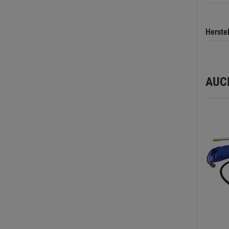
Herste
AUC