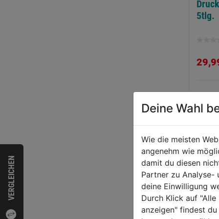
ckluft-
Reifenfüller mit
Druck
hlagschrauber DSS
Manometer
5tlg.
0 1/2"
0.0
(0)
0.0
(0)
0.0
0.0
von
von
4,99€
35,99€
29,9
5
5
nen.
Sternen.
Sternen
WEI
Deine Wahl be
Wie die meisten Web
angenehm wie möglich
VERGLEICHEN
damit du diesen nic
Partner zu Analyse-
deine Einwilligung w
Durch Klick auf "All
anzeigen" findest du