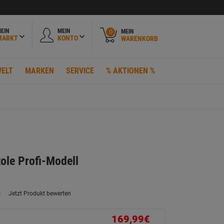
EIN
MEIN
MEIN
0
MARKT
KONTO
WARENKORB
ELT
MARKEN
SERVICE
% AKTIONEN %
ole Profi-Modell
)
Jetzt Produkt bewerten
ein
eurteilungswert.
ink
169,99€
uf