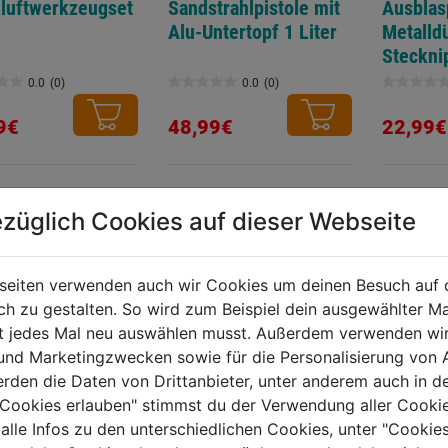
luftwerkzeugset
Sandstrahlpistole mit
Ausblas
Alu-Untertopf 1 Liter
Metalld
Steckni
0.0
(0)
0.0
(0)
0.0
0.0
von
von
9€
48,99€
22,99€
5
5
.
Sternen.
Sternen.
TERE PRODUKTE AUS DIESER KATEGORIE
züglich Cookies auf dieser Webseite
seiten verwenden auch wir Cookies um deinen Besuch auf 
 zu gestalten. So wird zum Beispiel dein ausgewählter Ma
ht jedes Mal neu auswählen musst. Außerdem verwenden wi
 und Marketingzwecken sowie für die Personalisierung von 
erden die Daten von Drittanbieter, unter anderem auch in d
e Cookies erlauben" stimmst du der Verwendung aller Cookie
 alle Infos zu den unterschiedlichen Cookies, unter "Cookies