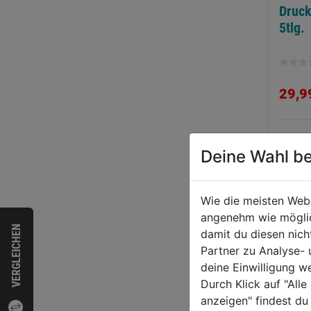
ckluft-
Reifenfüller mit
Druck
hlagschrauber DSS
Manometer
5tlg.
0 1/2"
0.0
(0)
0.0
(0)
0.0
0.0
von
von
4,99€
35,99€
29,9
5
5
nen.
Sternen.
Sternen
WEI
Deine Wahl be
Wie die meisten Web
angenehm wie möglich
VERGLEICHEN
damit du diesen nic
Partner zu Analyse-
deine Einwilligung w
Durch Klick auf "All
anzeigen" findest du