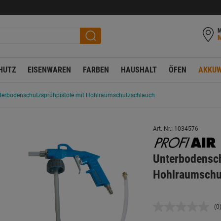
M
HUTZ
EISENWAREN
FARBEN
HAUSHALT
ÖFEN
AKKUW
terbodenschutzsprühpistole mit Hohlraumschutzschlauch
Art. Nr.: 1034576
Unterbodensch
Hohlraumschu
(0
K
B