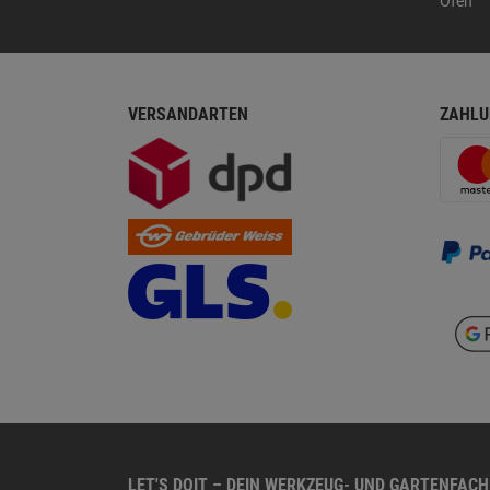
Öfen
VERSANDARTEN
ZAHLU
LET'S DOIT – DEIN WERKZEUG- UND GARTENFAC