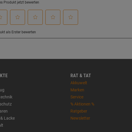
KTE
RAT & TAT
Akkuwelt
ug
Marken
technik
Service
sschutz
% Aktionen %
aren
Ratgeber
 & Lacke
Newsletter
lt