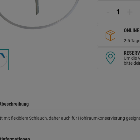
L
a
-
+
d
Se
ONLINE
2-5 Tage
RESERV
Um die V
bitte de
tbeschreibung
t mit flexiblem Schlauch, daher auch für Hohlraumkonservierung geeig
tinformationen