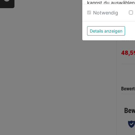
kannst du auswählen
Weitere Informatione
Notwendig
Druck
geeic
Details anzeigen
0.0
von
48,5
5
Sternen
Bewer