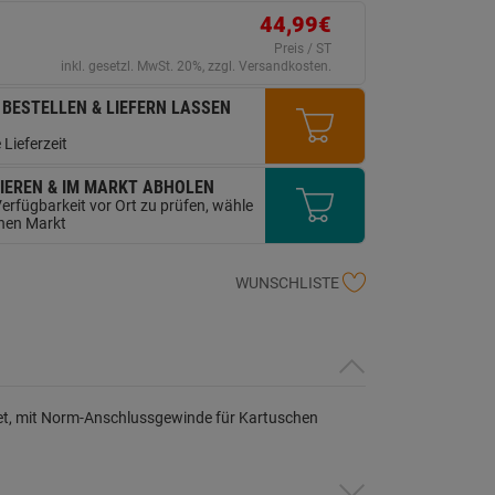
ink
44,99€
uf
erselben
Preis / ST
ite.
inkl. gesetzl. MwSt. 20%, zzgl. Versandkosten.
 BESTELLEN & LIEFERN LASSEN
 Lieferzeit
IEREN & IM MARKT ABHOLEN
erfügbarkeit vor Ort zu prüfen, wähle
inen Markt
WUNSCHLISTE
net, mit Norm-Anschlussgewinde für Kartuschen