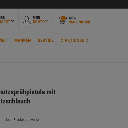
EIN
MEIN
MEIN
0
MARKT
KONTO
WARENKORB
ELT
MARKEN
SERVICE
% AKTIONEN %
utzsprühpistole mit
tzschlauch
)
Jetzt Produkt bewerten
ein
eurteilungswert.