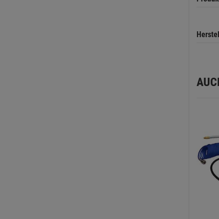
Herste
AUC