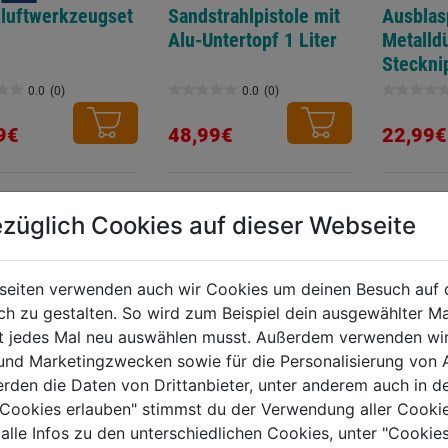
luftwerkzeugset
Sandstrahlpistole mit
Ausblas
Alu-Untertopf 1 Liter
Metalld
Steckni
0.0
(0)
0.0
(0)
0.0
0.0
von
von
9€
48,99€
22,99€
5
5
.
Sternen.
Sternen.
TERE PRODUKTE AUS DIESER KATEGORIE
züglich Cookies auf dieser Webseite
seiten verwenden auch wir Cookies um deinen Besuch auf 
 zu gestalten. So wird zum Beispiel dein ausgewählter Ma
ht jedes Mal neu auswählen musst. Außerdem verwenden wi
 und Marketingzwecken sowie für die Personalisierung von 
erden die Daten von Drittanbieter, unter anderem auch in d
e Cookies erlauben" stimmst du der Verwendung aller Cookie
Druckluf
 alle Infos zu den unterschiedlichen Cookies, unter "Cookies
Ratsche