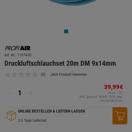
Art. Nr.: 1107420
Druckluftschlauchset 20m DM 9x14mm
(0)
Jetzt Produkt bewerten
Kein
Beurteilungswert.
Link
39,99€
-
+
auf
Preis / ST
derselben
inkl. gesetzl. MwSt. 20%, zzgl.
Seite.
Versandkosten.
ONLINE BESTELLEN & LIEFERN LASSEN
2-5 Tage Lieferzeit