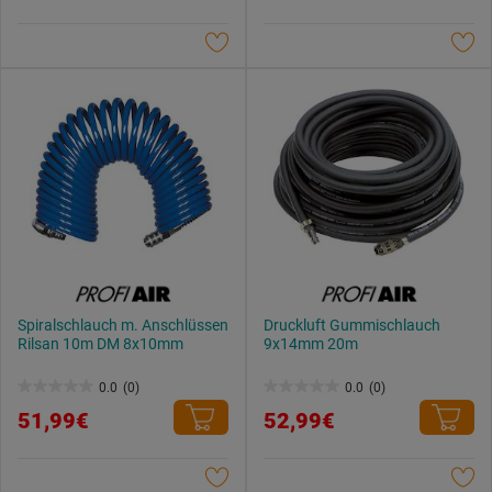
5
5
Sternen.
Sternen.
Spiralschlauch m. Anschlüssen
Druckluft Gummischlauch
Rilsan 10m DM 8x10mm
9x14mm 20m
0.0
(0)
0.0
(0)
0.0
0.0
51,99€
52,99€
von
von
5
5
Sternen.
Sternen.