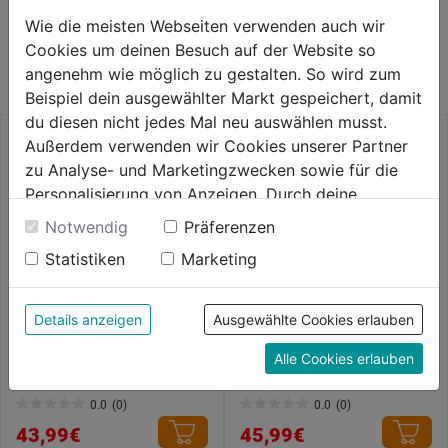
WEITERE PRODUKTE AUS DIESER
Wie die meisten Webseiten verwenden auch wir
Cookies um deinen Besuch auf der Website so
KATEGORIE
angenehm wie möglich zu gestalten. So wird zum
Beispiel dein ausgewählter Markt gespeichert, damit
du diesen nicht jedes Mal neu auswählen musst.
Außerdem verwenden wir Cookies unserer Partner
zu Analyse- und Marketingzwecken sowie für die
Personalisierung von Anzeigen. Durch deine
Einwilligung werden die Daten von Drittanbieter,
Notwendig
Präferenzen
unter anderem auch in den USA, verarbeitet.
Statistiken
Marketing
Durch Klick auf "Alle Cookies erlauben" stimmst du
der Verwendung aller Cookies zu. Unter "Details
anzeigen" findest du alle Infos zu den
Details anzeigen
Ausgewählte Cookies erlauben
unterschiedlichen Cookies, unter "Cookies
Spiralschlauch m. Anschlüssen
Druckminderer IG 1/4"
Alle Cookies erlauben
Konfigurieren" kannst du auswählen, welche Cookies
Rilsan 10m DM 6x8mm
du zulassen möchtest und welche nicht.
0.0
(0)
0.0
(0)
Weitere Informationen findest du in unserer
0.0
0.0
43,99€
45,99€
Datenschutzerklärung
.
von
von