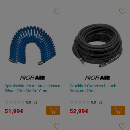
5
5
Sternen.
Sternen.
Spiralschlauch m. Anschlüssen
Druckluft Gummischlauch
Rilsan 10m DM 8x10mm
9x14mm 20m
0.0
(0)
0.0
(0)
0.0
0.0
51,99€
52,99€
von
von
5
5
Sternen.
Sternen.