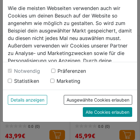
WEITERE PRODUKTE AUS DIESER
Wie die meisten Webseiten verwenden auch wir
Cookies um deinen Besuch auf der Website so
KATEGORIE
angenehm wie möglich zu gestalten. So wird zum
Beispiel dein ausgewählter Markt gespeichert, damit
du diesen nicht jedes Mal neu auswählen musst.
Außerdem verwenden wir Cookies unserer Partner
zu Analyse- und Marketingzwecken sowie für die
Personalisierung von Anzeigen. Durch deine
Einwilligung werden die Daten von Drittanbieter,
Notwendig
Präferenzen
unter anderem auch in den USA, verarbeitet.
Statistiken
Marketing
Durch Klick auf "Alle Cookies erlauben" stimmst du
der Verwendung aller Cookies zu. Unter "Details
anzeigen" findest du alle Infos zu den
Details anzeigen
Ausgewählte Cookies erlauben
unterschiedlichen Cookies, unter "Cookies
Spiralschlauch m. Anschlüssen
Druckminderer IG 1/4"
Alle Cookies erlauben
Konfigurieren" kannst du auswählen, welche Cookies
Rilsan 10m DM 6x8mm
du zulassen möchtest und welche nicht.
0.0
(0)
0.0
(0)
Weitere Informationen findest du in unserer
0.0
0.0
43,99€
45,99€
Datenschutzerklärung
.
von
von