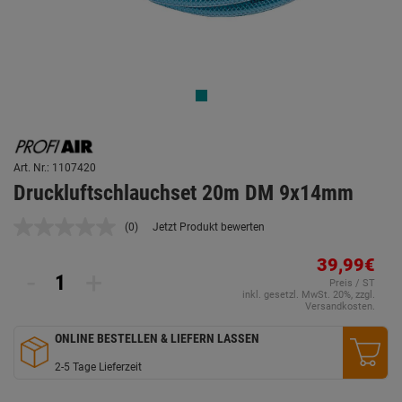
Art. Nr.: 1107420
Druckluftschlauchset 20m DM 9x14mm
(0)
Jetzt Produkt bewerten
Kein
Beurteilungswert.
Link
39,99€
-
+
auf
Preis / ST
derselben
inkl. gesetzl. MwSt. 20%, zzgl.
Seite.
Versandkosten.
ONLINE BESTELLEN & LIEFERN LASSEN
2-5 Tage Lieferzeit