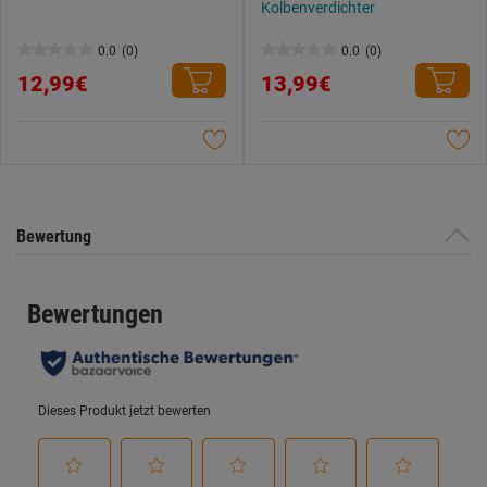
Kolbenverdichter
0.0
(0)
0.0
(0)
0.0
0.0
12,99€
13,99€
von
von
5
5
Sternen.
Sternen.
Bewertung