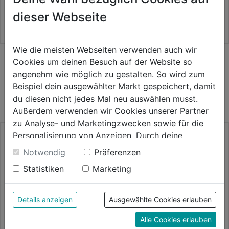
43,99€
39,99€
von
von
dieser Webseite
5
5
Sternen.
Sternen.
Wie die meisten Webseiten verwenden auch wir
Cookies um deinen Besuch auf der Website so
angenehm wie möglich zu gestalten. So wird zum
WEITERE PRODUKTE AUS DIESER
Beispiel dein ausgewählter Markt gespeichert, damit
KATEGORIE
du diesen nicht jedes Mal neu auswählen musst.
Außerdem verwenden wir Cookies unserer Partner
zu Analyse- und Marketingzwecken sowie für die
Personalisierung von Anzeigen. Durch deine
Einwilligung werden die Daten von Drittanbieter,
Notwendig
Präferenzen
unter anderem auch in den USA, verarbeitet.
Statistiken
Marketing
Durch Klick auf "Alle Cookies erlauben" stimmst du
der Verwendung aller Cookies zu. Unter "Details
anzeigen" findest du alle Infos zu den
Details anzeigen
Ausgewählte Cookies erlauben
unterschiedlichen Cookies, unter "Cookies
Alle Cookies erlauben
Konfigurieren" kannst du auswählen, welche Cookies