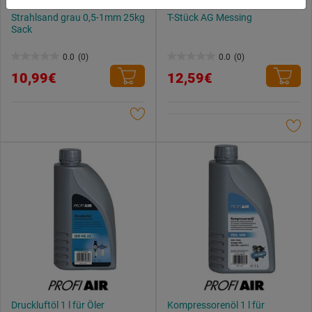
du zulassen möchtest und welche nicht.
Strahlsand grau 0,5-1mm 25kg
T-Stück AG Messing
Weitere Informationen findest du in unserer
Sack
Datenschutzerklärung
.
0.0
(0)
0.0
(0)
0.0
0.0
10,99€
12,59€
von
von
5
5
Sternen.
Sternen.
Druckluftöl 1 l für Öler
Kompressorenöl 1 l für