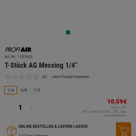
Art. Nr.: 1107623
T-Stück AG Messing 1/4"
(0)
Jetzt Produkt bewerten
Kein
Beurteilungswert.
Link
1/4
3/8
1/2
auf
derselben
10,59€
Seite.
-
+
Preis / ST
inkl. gesetzl. MwSt. 20%, zzgl.
Versandkosten.
ONLINE BESTELLEN & LIEFERN LASSEN
2-5 Tage Lieferzeit