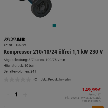
Art. Nr.: 1165999
Kompressor 210/10/24 ölfrei 1,1 kW 230 V
Abgabeleistung: 3/7 bar ca. 100/75 l/min
Höchstdruck: 10 bar
Behältervolumen: 24 l
(0)
Jetzt Produkt bewerten
Kein
Beurteilungswert.
Link
149,99€
-
+
auf
Preis / ST
derselben
inkl. gesetzl. MwSt. 20%, zzgl.
Seite.
Versandkosten.