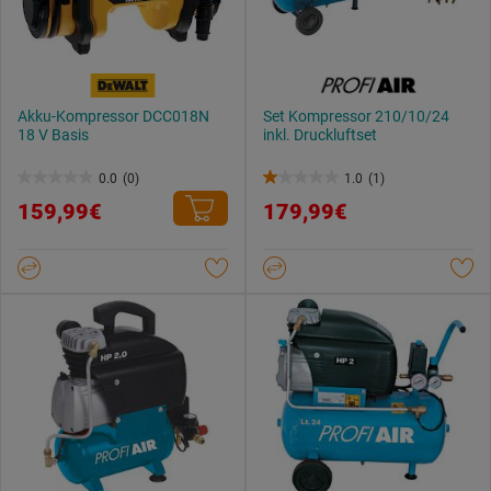
Akku-Kompressor DCC018N
Set Kompressor 210/10/24
18 V Basis
inkl. Druckluftset
0.0
(0)
1.0
(1)
0.0
1.0
159,99€
179,99€
von
von
5
5
Sternen.
Sternen.
1
Bewertung