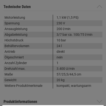
Technische Daten
Motorleistung
1,1 kW (1,5 PS)
Spannung
230 V
Ansaugleistung
200 l/min
Abgabeleistung
3/7 bar ca. 100/75 l/min
Höchstdruck
10 bar
Behältervolumen
24 l
Antrieb
direkt
Ölgeschmiert
nein
Anzahl Zylinder
1
Drehzahl max.
3.400 U/min
Maße
57/25,5/44,5 cm
Gewicht
20 kg
Weitere Produktmerkmale
kompakt, wartungsarm
Produktinformationen