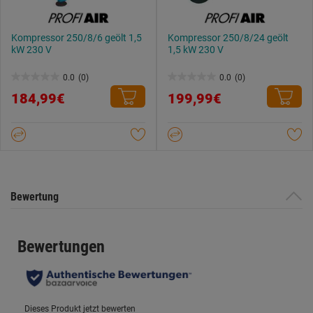
Kompressor 250/8/6 geölt 1,5
Kompressor 250/8/24 geölt
kW 230 V
1,5 kW 230 V
0.0
(0)
0.0
(0)
0.0
0.0
184,99€
199,99€
von
von
5
5
Sternen.
Sternen.
Bewertung