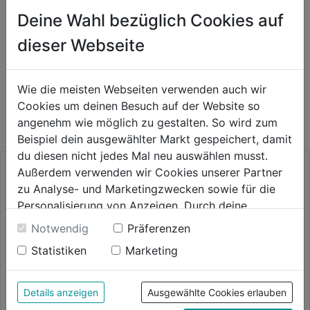
Deine Wahl bezüglich Cookies auf
Herstellerinformationen
dieser Webseite
Wie die meisten Webseiten verwenden auch wir
AUCH INTERESSANT
Cookies um deinen Besuch auf der Website so
angenehm wie möglich zu gestalten. So wird zum
Beispiel dein ausgewählter Markt gespeichert, damit
du diesen nicht jedes Mal neu auswählen musst.
Außerdem verwenden wir Cookies unserer Partner
zu Analyse- und Marketingzwecken sowie für die
Personalisierung von Anzeigen. Durch deine
Einwilligung werden die Daten von Drittanbieter,
Notwendig
Präferenzen
unter anderem auch in den USA, verarbeitet.
Statistiken
Marketing
Durch Klick auf "Alle Cookies erlauben" stimmst du
der Verwendung aller Cookies zu. Unter "Details
anzeigen" findest du alle Infos zu den
Details anzeigen
Ausgewählte Cookies erlauben
unterschiedlichen Cookies, unter "Cookies