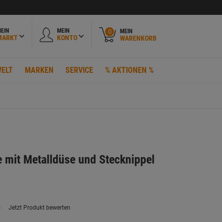
EIN
MEIN
MEIN
0
MARKT
KONTO
WARENKORB
ELT
MARKEN
SERVICE
% AKTIONEN %
e mit Metalldüse und Stecknippel
)
Jetzt Produkt bewerten
ein
eurteilungswert.