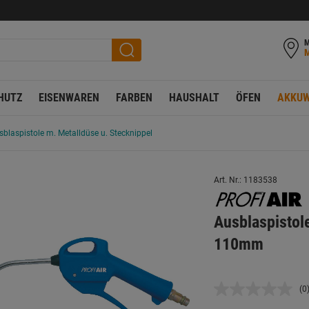
M
HUTZ
EISENWAREN
FARBEN
HAUSHALT
ÖFEN
AKKUW
sblaspistole m. Metalldüse u. Stecknippel
Art. Nr.: 1183538
Ausblaspistol
110mm
(0
K
B