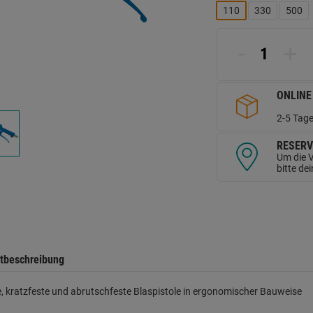
L
110
330
500
a
d
Se
-
+
ONLINE
2-5 Tage
RESERV
Um die V
bitte de
tbeschreibung
, kratzfeste und abrutschfeste Blaspistole in ergonomischer Bauweise