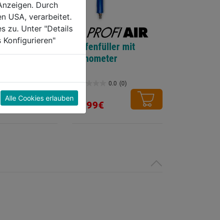
Anzeigen. Durch
en USA, verarbeitet.
s zu. Unter "Details
 Konfigurieren"
troster-Kopf
Reifenfüller mit
undschaft
Manometer
0.0
(0)
0.0
(0)
0.0
Alle Cookies erlauben
von
27,99€
5
Sternen.