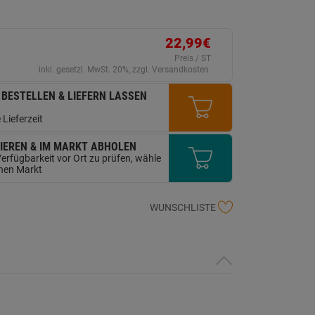
ink
uf
erselben
ite.
22,99€
Preis / ST
inkl. gesetzl. MwSt. 20%, zzgl. Versandkosten.
 BESTELLEN & LIEFERN LASSEN
 Lieferzeit
IEREN & IM MARKT ABHOLEN
erfügbarkeit vor Ort zu prüfen, wähle
inen Markt
WUNSCHLISTE