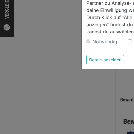
VERGLEICHEN
Partner zu Analyse-
deine Einwilligung w
Durch Klick auf "All
anzeigen" findest du
Ausbl
kannst du auswählen
m.ge
Weitere Informatione
Notwendig
Düse 
56m
0.0
Details anzeigen
von
23,9
5
Sternen
Bewer