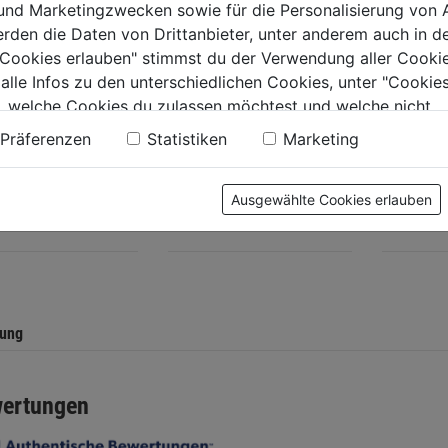
 und Marketingzwecken sowie für die Personalisierung von 
erden die Daten von Drittanbieter, unter anderem auch in d
e Cookies erlauben" stimmst du der Verwendung aller Cookie
 alle Infos zu den unterschiedlichen Cookies, unter "Cookies
aspistole
Ausblaspistole m.
Nadelen
, welche Cookies du zulassen möchtest und welche nicht.
räuscharmer
kratzfester Düse und
10mm R
n findest du in unserer
Datenschutzerklärung
.
Präferenzen
Statistiken
Marketing
und Stecknippel
Stecknippel 59mm
m
0.0
(0)
0.0
(0)
0.0
0.0
Ausgewählte Cookies erlauben
von
von
9€
23,99€
24,99€
5
5
.
Sternen.
Sternen.
tung