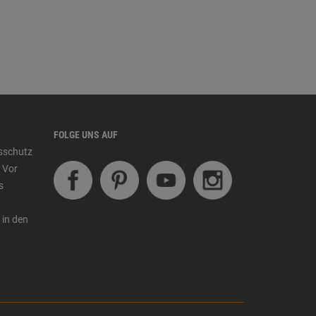
FOLGE UNS AUF
tsschutz
 Vor
s
 in den