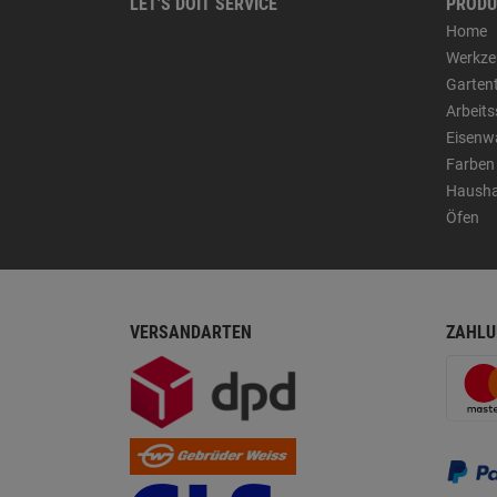
LET'S DOIT SERVICE
PRODU
Home
Werkze
Garten
Arbeit
Eisenw
Farben
Hausha
Öfen
VERSANDARTEN
ZAHLU