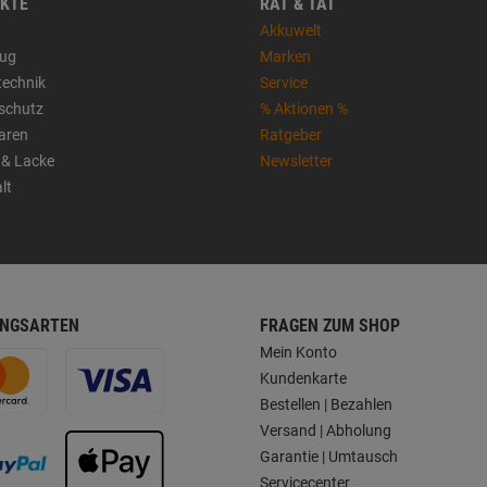
KTE
RAT & TAT
Akkuwelt
ug
Marken
technik
Service
sschutz
% Aktionen %
aren
Ratgeber
 & Lacke
Newsletter
lt
NGSARTEN
FRAGEN ZUM SHOP
Mein Konto
Kundenkarte
Bestellen | Bezahlen
Versand | Abholung
Garantie | Umtausch
Servicecenter