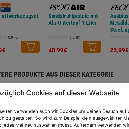
luftwerkzeugset
Sandstrahlpistole mit
Ausblas
Alu-Untertopf 1 Liter
Metalld
Steckni
0.0
(0)
0.0
(0)
0.0
0.0
von
von
9€
48,99€
22,99€
5
5
.
Sternen.
Sternen.
TERE PRODUKTE AUS DIESER KATEGORIE
züglich Cookies auf dieser Webseite
seiten verwenden auch wir Cookies um deinen Besuch auf 
 zu gestalten. So wird zum Beispiel dein ausgewählter Ma
ht jedes Mal neu auswählen musst. Außerdem verwenden wi