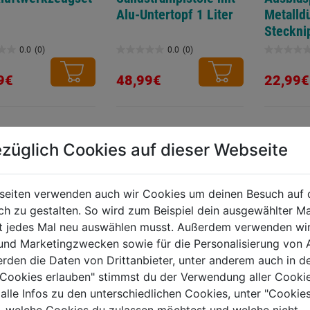
Alu-Untertopf 1 Liter
Metalld
Steckni
0.0
(0)
0.0
(0)
0.0
0.0
von
von
9€
48,99€
22,99€
5
5
.
Sternen.
Sternen.
TERE PRODUKTE AUS DIESER KATEGORIE
züglich Cookies auf dieser Webseite
seiten verwenden auch wir Cookies um deinen Besuch auf 
 zu gestalten. So wird zum Beispiel dein ausgewählter Ma
ht jedes Mal neu auswählen musst. Außerdem verwenden wi
 und Marketingzwecken sowie für die Personalisierung von 
erden die Daten von Drittanbieter, unter anderem auch in d
e Cookies erlauben" stimmst du der Verwendung aller Cookie
 alle Infos zu den unterschiedlichen Cookies, unter "Cookies
, welche Cookies du zulassen möchtest und welche nicht.