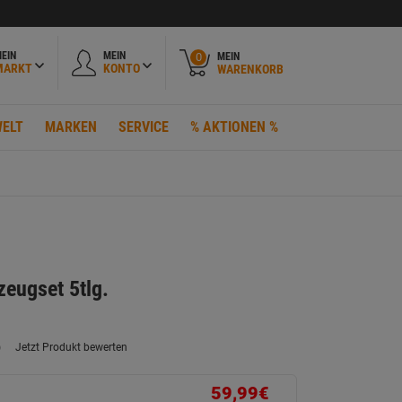
EIN
MEIN
MEIN
0
MARKT
KONTO
WARENKORB
ELT
MARKEN
SERVICE
% AKTIONEN %
zeugset 5tlg.
)
Jetzt Produkt bewerten
ein
eurteilungswert.
ink
59,99€
uf