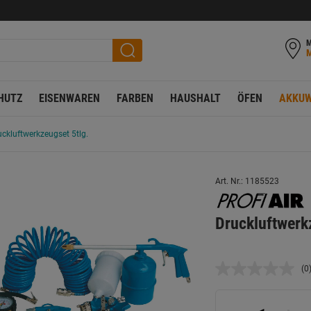
M
HUTZ
EISENWAREN
FARBEN
HAUSHALT
ÖFEN
AKKUW
uckluftwerkzeugset 5tlg.
Art. Nr.: 1185523
Druckluftwerk
(0
K
B
L
a