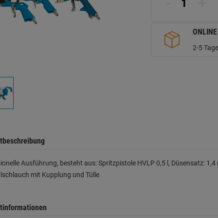
-
+
d
Se
ONLINE
2-5 Tage
tbeschreibung
ionelle Ausführung, besteht aus: Spritzpistole HVLP 0,5 l, Düsensatz: 1,4 m
lschlauch mit Kupplung und Tülle
tinformationen