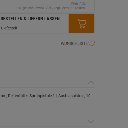
erselben
Preis / SE
ite.
inkl. gesetzl. MwSt. 20%, zzgl. Versandkosten.
 BESTELLEN & LIEFERN LASSEN
 Lieferzeit
WUNSCHLISTE
m, Reifenfüller, Sprühpistole 1 l, Ausblaspistole, 10