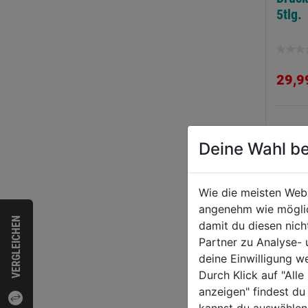
hlagschrauber DSS
Manometer
5tlg.
0 1/2"
0.0
(0)
0.0
(0)
0.0
0.0
von
von
4,99€
35,99€
29,9
5
5
nen.
Sternen.
Sternen
WEI
Deine Wahl be
Wie die meisten Web
angenehm wie möglich
VERGLEICHEN
damit du diesen nic
Partner zu Analyse-
deine Einwilligung w
Durch Klick auf "All
anzeigen" findest du
kannst du auswählen