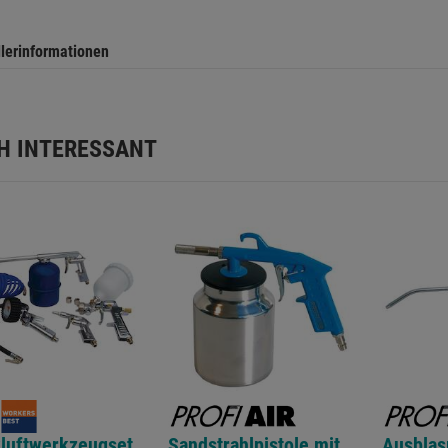
llerinformationen
H INTERESSANT
luftwerkzeugset
Sandstrahlpistole mit
Ausblas