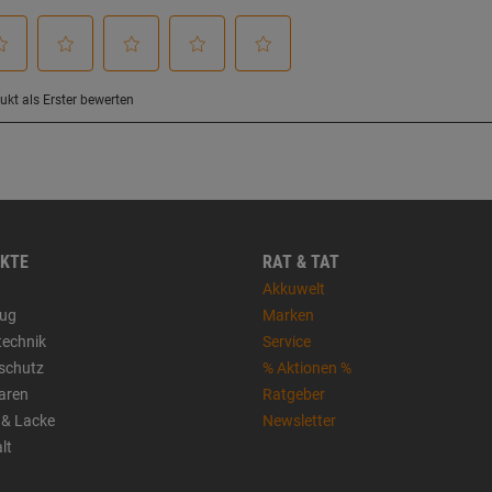
KTE
RAT & TAT
Akkuwelt
ug
Marken
technik
Service
sschutz
% Aktionen %
aren
Ratgeber
 & Lacke
Newsletter
lt