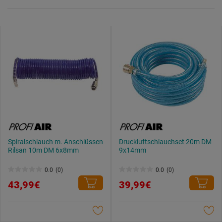
Spiralschlauch m. Anschlüssen
Druckluftschlauchset 20m DM
Rilsan 10m DM 6x8mm
9x14mm
0.0
(0)
0.0
(0)
0.0
0.0
43,99€
39,99€
von
von
5
5
Sternen.
Sternen.