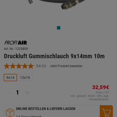
Art. Nr.: 1223809
Druckluft Gummischlauch 9x14mm 10m
5.0
(1)
Jetzt Produkt bewerten
Bewertung
lesen.
Link
9x14
13x19
auf
derselben
32,59€
Seite.
-
+
Preis / ST
inkl. gesetzl. MwSt. 20%, zzgl.
Versandkosten.
ONLINE BESTELLEN & LIEFERN LASSEN
2-5 Tage Lieferzeit