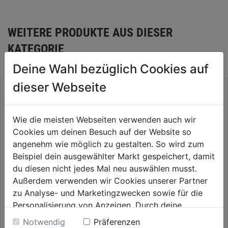
WEITERE PRODUKTE AUS DIESER
KATEGORIE
Deine Wahl bezüglich Cookies auf
dieser Webseite
Wie die meisten Webseiten verwenden auch wir
Cookies um deinen Besuch auf der Website so
angenehm wie möglich zu gestalten. So wird zum
Beispiel dein ausgewählter Markt gespeichert, damit
Montagevorbereitung für
du diesen nicht jedes Mal neu auswählen musst.
BEKOMAT/ZKA/AKA
Außerdem verwenden wir Cookies unserer Partner
zu Analyse- und Marketingzwecken sowie für die
0.0
(0)
Stifte F18 m. Kopf
0.0
Personalisierung von Anzeigen. Durch deine
36,99€
von
Einwilligung werden die Daten von Drittanbieter,
Notwendig
Präferenzen
5
0.0
(0)