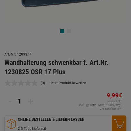
Art. Nr.: 1283377
Wandhalterung schwenkbar f. Art.Nr.
1230825 OSR 17 Plus
(0)
Jetzt Produkt bewerten
Kein
Beurteilungswert.
Link
9,99€
-
+
auf
Preis / ST
derselben
inkl. gesetzl. MwSt. 20%, zzgl.
Seite.
Versandkosten.
ONLINE BESTELLEN & LIEFERN LASSEN
2-5 Tage Lieferzeit