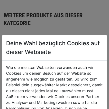
WEITERE PRODUKTE AUS DIESER
KATEGORIE
Deine Wahl bezüglich Cookies auf
dieser Webseite
Wie die meisten Webseiten verwenden auch wir
Cookies um deinen Besuch auf der Website so
angenehm wie möglich zu gestalten. So wird zum
Beispiel dein ausgewählter Markt gespeichert, damit
du diesen nicht jedes Mal neu auswählen musst.
T-Stück AG Messing
Strahlsand grau 0,5-1mm 25kg
Außerdem verwenden wir Cookies unserer Partner
Sack
zu Analyse- und Marketingzwecken sowie für die
Personalisierung von Anzeigen. Durch deine
0.0
(0)
0.0
(0)