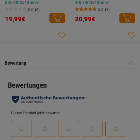
335x300x135mm
435x303x136mm
0.0
(0)
5.0
(1)
0.0
5.0
19,99€
20,99€
von
von
5
5
Sternen.
Sternen.
1
Bewertung
Bewertung