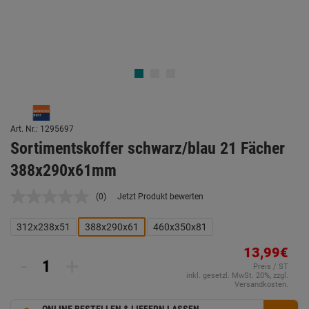
Art. Nr.: 1295697
Sortimentskoffer schwarz/blau 21 Fächer
388x290x61mm
(0)
Jetzt Produkt bewerten
Kein
Beurteilungswert.
Link
312x238x51
388x290x61
460x350x81
auf
derselben
13,99€
Seite.
-
+
Preis / ST
inkl. gesetzl. MwSt. 20%, zzgl.
Versandkosten.
ONLINE BESTELLEN & LIEFERN LASSEN