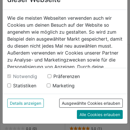
WEITERE PRODUKTE AUS DIESER
Wie die meisten Webseiten verwenden auch wir
Cookies um deinen Besuch auf der Website so
KATEGORIE
angenehm wie möglich zu gestalten. So wird zum
Beispiel dein ausgewählter Markt gespeichert, damit
du diesen nicht jedes Mal neu auswählen musst.
Außerdem verwenden wir Cookies unserer Partner
zu Analyse- und Marketingzwecken sowie für die
Personalisierung von Anzeigen. Durch deine
Einwilligung werden die Daten von Drittanbieter,
Notwendig
Präferenzen
unter anderem auch in den USA, verarbeitet.
Statistiken
Marketing
Durch Klick auf "Alle Cookies erlauben" stimmst du
der Verwendung aller Cookies zu. Unter "Details
anzeigen" findest du alle Infos zu den
Details anzeigen
Ausgewählte Cookies erlauben
unterschiedlichen Cookies, unter "Cookies
Verteiler m. Kupplungen 3/8"
Druckluft Gummischlauch 10m
Alle Cookies erlauben
Konfigurieren" kannst du auswählen, welche Cookies
IG
du zulassen möchtest und welche nicht.
Weitere Informationen findest du in unserer
0.0
(0)
5.0
(1)