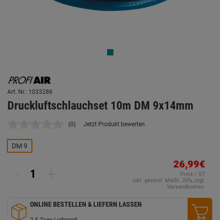
Art. Nr.: 1033286
Druckluftschlauchset 10m DM 9x14mm
(0)
Jetzt Produkt bewerten
Kein
Beurteilungswert.
Link
DM 9
auf
derselben
26,99€
Seite.
-
+
Preis / ST
inkl. gesetzl. MwSt. 20%, zzgl.
Versandkosten.
ONLINE BESTELLEN & LIEFERN LASSEN
2-5 Tage Lieferzeit