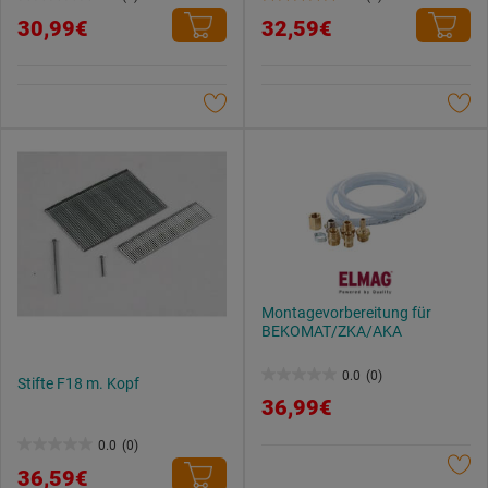
0.0
5.0
Datenschutzerklärung
.
30,99€
32,59€
von
von
5
5
Sternen.
Sternen.
1
Bewertung
Montagevorbereitung für
BEKOMAT/ZKA/AKA
0.0
(0)
Stifte F18 m. Kopf
0.0
36,99€
von
5
0.0
(0)
0.0
Sternen.
36,59€
von