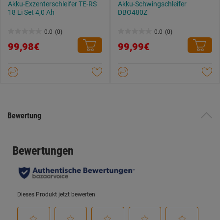
Akku-Exzenterschleifer TE-RS
Akku-Schwingschleifer
18 Li Set 4,0 Ah
DBO480Z
0.0
(0)
0.0
(0)
0.0
0.0
99,98€
99,99€
von
von
5
5
Sternen.
Sternen.
Bewertung