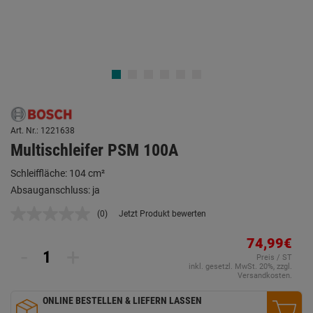
Art. Nr.: 1221638
Multischleifer PSM 100A
Schleiffläche: 104 cm²
Absauganschluss: ja
(0)
Jetzt Produkt bewerten
Kein
Beurteilungswert.
Link
74,99€
-
+
auf
Preis / ST
derselben
inkl. gesetzl. MwSt. 20%, zzgl.
Seite.
Versandkosten.
ONLINE BESTELLEN & LIEFERN LASSEN