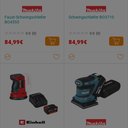
Faust-Schwingschleifer
Schwingschleifer BO3710
BO4555
0.0
(0)
0.0
(0)
0.0
0.0
84,99€
84,99€
von
von
5
5
Sternen.
Sternen.