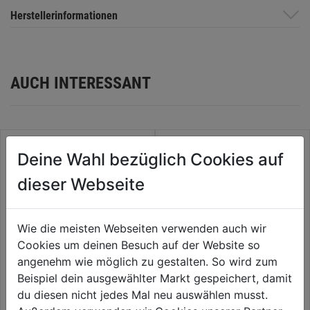
Herstellerinformationen
AUCH INTERESSANT
Deine Wahl bezüglich Cookies auf
dieser Webseite
Wie die meisten Webseiten verwenden auch wir
Cookies um deinen Besuch auf der Website so
angenehm wie möglich zu gestalten. So wird zum
Beispiel dein ausgewählter Markt gespeichert, damit
Kabeltrommel-Kunststoff 25m
Verlängerungskabel 20m
du diesen nicht jedes Mal neu auswählen musst.
Kabel F3G1,5mm H05VV
3x1,5mm 230 V orange