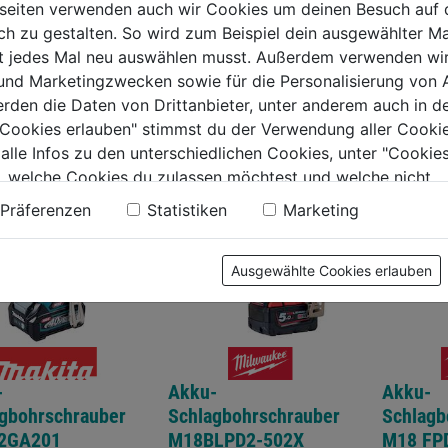
seiten verwenden auch wir Cookies um deinen Besuch auf 
von
von
9€
32,99€
37,59€
 zu gestalten. So wird zum Beispiel dein ausgewählter Ma
5
5
ht jedes Mal neu auswählen musst. Außerdem verwenden wi
.
Sternen.
Sternen.
 und Marketingzwecken sowie für die Personalisierung von 
TERE PRODUKTE AUS DIESER KATEGORIE
erden die Daten von Drittanbieter, unter anderem auch in d
e Cookies erlauben" stimmst du der Verwendung aller Cookie
 alle Infos zu den unterschiedlichen Cookies, unter "Cookies
, welche Cookies du zulassen möchtest und welche nicht.
n findest du in unserer
Datenschutzerklärung
.
Präferenzen
Statistiken
Marketing
Ausgewählte Cookies erlauben
-
Akku-
Akku-
gbohrschrauber
Schlagbohrschrauber
Schlagb
2GA201
M18BLPD2-502X
M18 FP