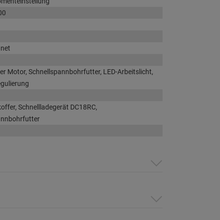
menteinstellung
00
gnet
er Motor, Schnellspannbohrfutter, LED-Arbeitslicht,
gulierung
offer, Schnellladegerät DC18RC,
annbohrfutter