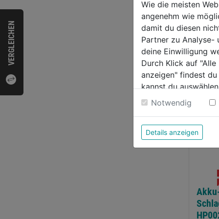
Wie die meisten Web
von
von
,99€
10,99€
18,9
angenehm wie möglich
5
5
VERGLEICHEN
damit du diesen nic
nen.
Sternen.
Sternen
Partner zu Analyse-
WEI
deine Einwilligung w
ertungen
Durch Klick auf "All
anzeigen" findest du
kannst du auswählen
Weitere Informatione
Notwendig
Details anzeigen
Akku
Schla
HP00