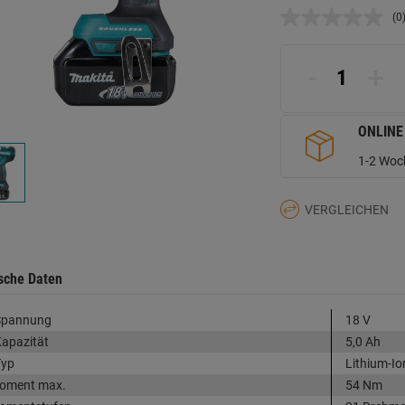
(0
K
B
L
a
-
+
d
Se
ONLINE
1-2 Woch
VERGLEICHEN
sche Daten
Spannung
18 V
apazität
5,0 Ah
Typ
Lithium-Io
oment max.
54 Nm