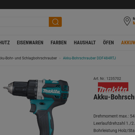
M
HUTZ
EISENWAREN
FARBEN
HAUSHALT
ÖFEN
AKKUW
ku-Bohr- und Schlagbohrschrauber
Akku-Bohrschrauber DDF484RTJ
Art. Nr.: 1235702
Akku-Bohrsch
Drehmoment max.: 5
Leerlaufdrehzahl 1./2
Bohrleistung Holz/St