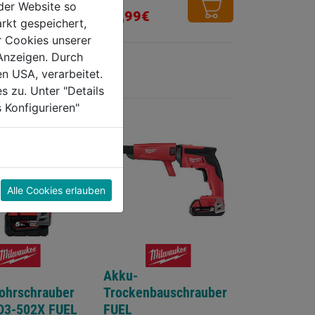
der Website so
von
von
45,99€
9,99€
rkt gespeichert,
5
5
r Cookies unserer
Sternen.
Sternen.
Anzeigen. Durch
en USA, verarbeitet.
s zu. Unter "Details
 Konfigurieren"
Alle Cookies erlauben
Akku-
ohrschrauber
Trockenbauschrauber
D3-502X FUEL
FUEL