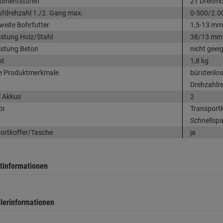
omentstufen
21 Drehmo
ufdrehzahl 1./2. Gang max.
0-500/2.0
eite Bohrfutter
1,5-13 mm
istung Holz/Stahl
38/13 mm
istung Beton
nicht geei
ht
1,8 kg
e Produktmerkmale
bürstenlos
Drehzahlre
 Akkus
2
ör
Transportk
Schnellsp
ortkoffer/Tasche
ja
tinformationen
llerinformationen