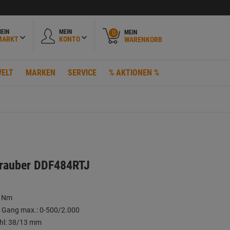
EIN
MEIN
MEIN
0
MARKT
KONTO
WARENKORB
ELT
MARKEN
SERVICE
% AKTIONEN %
rauber DDF484RTJ
4 Nm
. Gang max.: 0-500/2.000
ahl: 38/13 mm