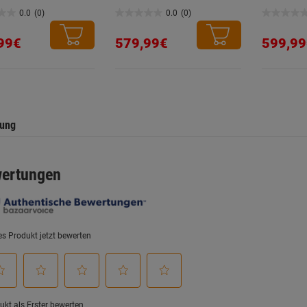
0.0
(0)
0.0
(0)
0.0
0.0
von
von
99€
579,99€
599,99
5
5
.
Sternen.
Sternen.
tung