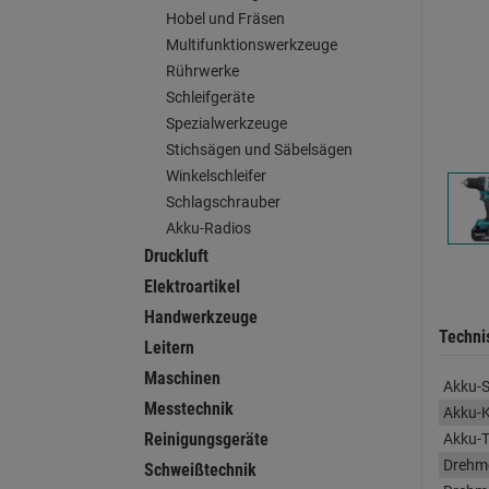
Hobel und Fräsen
Multifunktionswerkzeuge
Rührwerke
Schleifgeräte
Spezialwerkzeuge
Stichsägen und Säbelsägen
Winkelschleifer
Schlagschrauber
Akku-Radios
Druckluft
Elektroartikel
Handwerkzeuge
Techni
Leitern
Maschinen
Akku-
Messtechnik
Akku-K
Reinigungsgeräte
Akku-
Drehm
Schweißtechnik