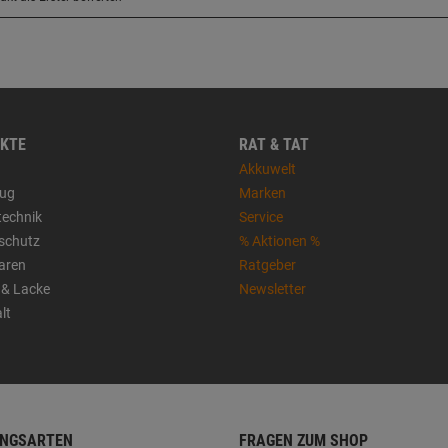
KTE
RAT & TAT
Akkuwelt
ug
Marken
technik
Service
sschutz
% Aktionen %
aren
Ratgeber
 & Lacke
Newsletter
lt
NGSARTEN
FRAGEN ZUM SHOP