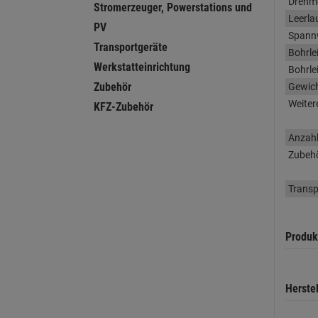
Drehm
Stromerzeuger, Powerstations und
Leerla
PV
Spannw
Transportgeräte
Bohrle
Werkstatteinrichtung
Bohrle
Zubehör
Gewic
Weiter
KFZ-Zubehör
Anzahl
Zubeh
Transp
Produk
Herste