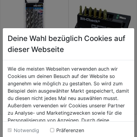
Deine Wahl bezüglich Cookies auf
dieser Webseite
Betonbohrersatz PTSB 5 HM
Bit Check 8055/899/4/1 K/TH
Wie die meisten Webseiten verwenden auch wir
5tlg.
Diamant PZ sortiert 7tlg.
Cookies um deinen Besuch auf der Website so
0.0
(0)
0.0
(0)
angenehm wie möglich zu gestalten. So wird zum
0.0
0.0
18,99€
32,99€
Beispiel dein ausgewählter Markt gespeichert, damit
von
von
du diesen nicht jedes Mal neu auswählen musst.
5
5
Außerdem verwenden wir Cookies unserer Partner
Sternen.
Sternen.
zu Analyse- und Marketingzwecken sowie für die
Personalisierung von Anzeigen. Durch deine
Einwilligung werden die Daten von Drittanbieter,
WEITERE PRODUKTE AUS DIESER
Notwendig
Präferenzen
unter anderem auch in den USA, verarbeitet.