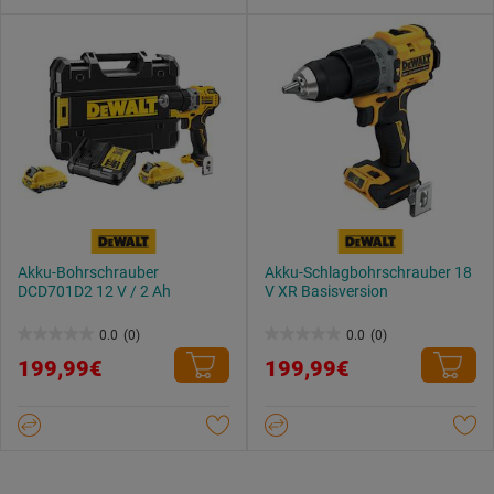
Akku-Bohrschrauber
Akku-Schlagbohrschrauber 18
DCD701D2 12 V / 2 Ah
V XR Basisversion
0.0
(0)
0.0
(0)
0.0
0.0
199,99€
199,99€
von
von
5
5
Sternen.
Sternen.