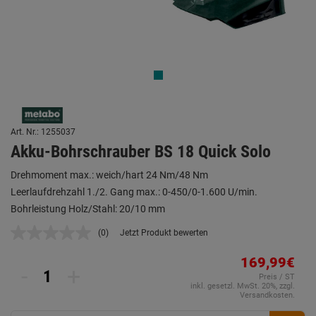
Art. Nr.: 1255037
Akku-Bohrschrauber BS 18 Quick Solo
Drehmoment max.: weich/hart 24 Nm/48 Nm
Leerlaufdrehzahl 1./2. Gang max.: 0-450/0-1.600 U/min.
Bohrleistung Holz/Stahl: 20/10 mm
(0)
Jetzt Produkt bewerten
Kein
Beurteilungswert.
Link
169,99€
-
+
auf
Preis / ST
derselben
inkl. gesetzl. MwSt. 20%, zzgl.
Seite.
Versandkosten.