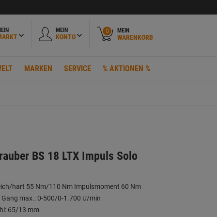
EIN
MEIN
MEIN
0
MARKT
KONTO
WARENKORB
ELT
MARKEN
SERVICE
% AKTIONEN %
auber BS 18 LTX Impuls Solo
eich/hart 55 Nm/110 Nm Impulsmoment 60 Nm
. Gang max.: 0-500/0-1.700 U/min
ahl: 65/13 mm