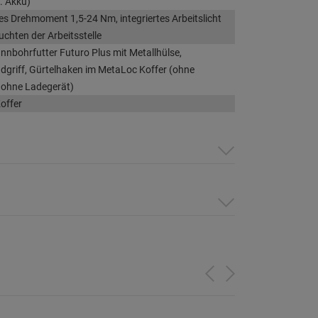
l. Akku)
res Drehmoment 1,5-24 Nm, integriertes Arbeitslicht
chten der Arbeitsstelle
nnbohrfutter Futuro Plus mit Metallhülse,
griff, Gürtelhaken im MetaLoc Koffer (ohne
 ohne Ladegerät)
offer