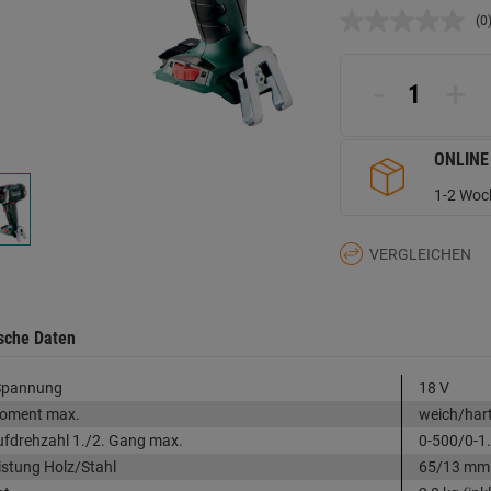
(0
K
B
L
a
-
+
d
Se
ONLINE
1-2 Woch
VERGLEICHEN
sche Daten
Spannung
18 V
oment max.
weich/har
ufdrehzahl 1./2. Gang max.
0-500/0-1
istung Holz/Stahl
65/13 mm