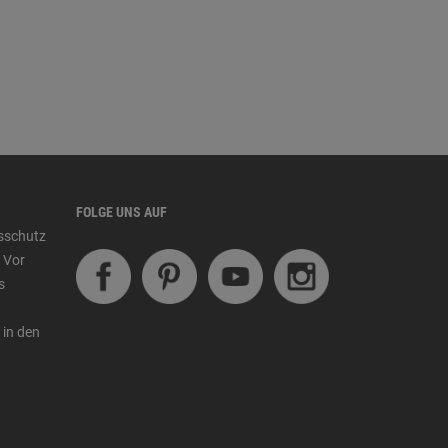
FOLGE UNS AUF
tsschutz
 Vor
s
 in den