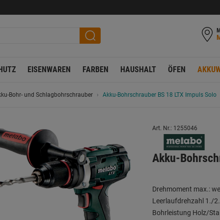
M
HUTZ
EISENWAREN
FARBEN
HAUSHALT
ÖFEN
AKKUW
ku-Bohr- und Schlagbohrschrauber
Akku-Bohrschrauber BS 18 LTX Impuls Solo
Art. Nr.: 1255046
Akku-Bohrschr
Drehmoment max.: w
Leerlaufdrehzahl 1./2
Bohrleistung Holz/St