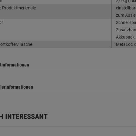
ht
2,0 kg (ink
e Produktmerkmale
einstellba
zum Ausleu
ör
Schnellspa
Zusatzhand
Akkupack,
ortkoffer/Tasche
MetaLoc K
tinformationen
llerinformationen
H INTERESSANT