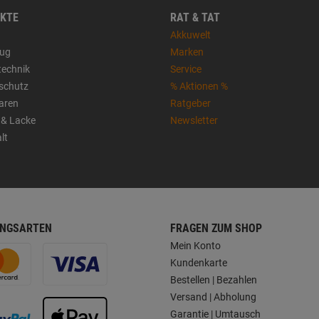
KTE
RAT & TAT
Akkuwelt
ug
Marken
technik
Service
sschutz
% Aktionen %
aren
Ratgeber
 & Lacke
Newsletter
lt
NGSARTEN
FRAGEN ZUM SHOP
Mein Konto
Kundenkarte
Bestellen | Bezahlen
Versand | Abholung
Garantie | Umtausch