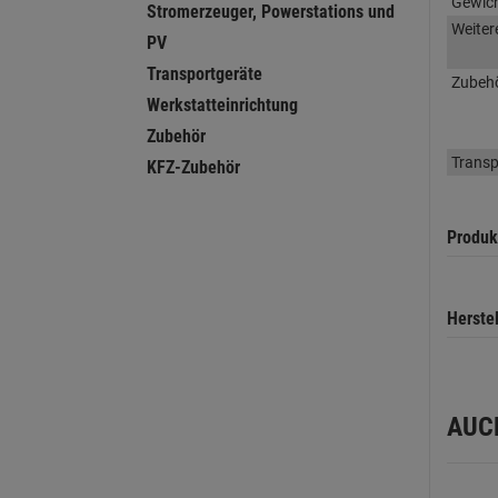
Gewic
Stromerzeuger, Powerstations und
Weiter
PV
Transportgeräte
Zubeh
Werkstatteinrichtung
Zubehör
Transp
KFZ-Zubehör
Produk
Herste
AUC