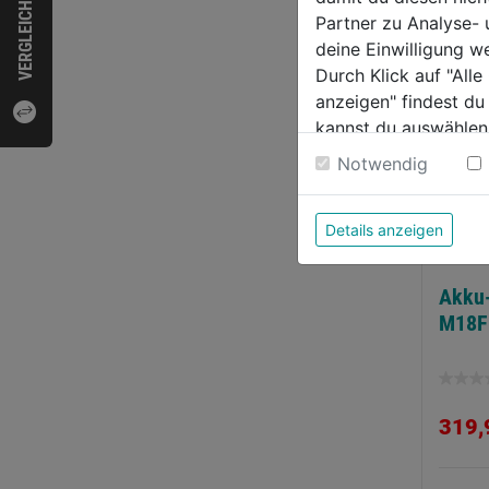
VERGLEICHEN
Partner zu Analyse-
deine Einwilligung w
Durch Klick auf "All
anzeigen" findest du
kannst du auswählen
Weitere Informatione
Notwendig
Details anzeigen
Akku
M18F
0.0
von
319,
5
Sternen