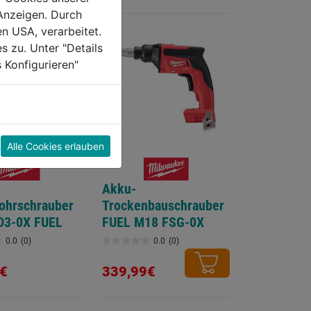
Anzeigen. Durch
en USA, verarbeitet.
s zu. Unter "Details
 Konfigurieren"
Alle Cookies erlauben
Akku-
ohrschrauber
Trockenbauschrauber
D3-0X FUEL
FUEL M18 FSG-0X
0.0
(0)
0.0
(0)
0.0
von
€
339,99€
5
Sternen.