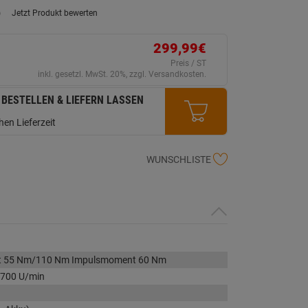
)
Jetzt Produkt bewerten
ein
eurteilungswert.
ink
299,99€
uf
erselben
Preis / ST
ite.
inkl. gesetzl. MwSt. 20%, zzgl. Versandkosten.
 BESTELLEN & LIEFERN LASSEN
en Lieferzeit
WUNSCHLISTE
t 55 Nm/110 Nm Impulsmoment 60 Nm
.700 U/min