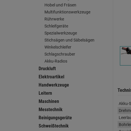
Hobel und Fräsen
Multifunktionswerkzeuge
Rührwerke
Schleifgeräte
Spezialwerkzeuge
Stichsägen und Säbelsägen
Winkelschleifer
Schlagschrauber
Akku-Radios
Druckluft
Elektroartikel
Handwerkzeuge
Techni
Leitern
Maschinen
Akku-
Messtechnik
Drehm
Reinigungsgeräte
Leerla
Bohrle
Schweißtechnik