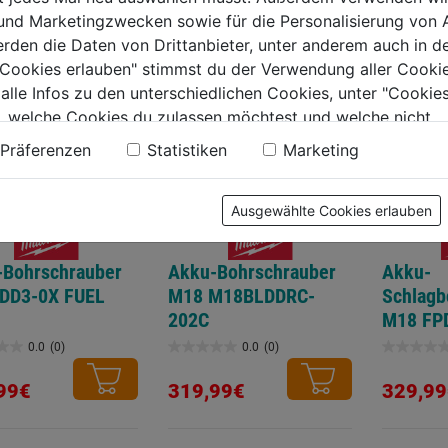
 und Marketingzwecken sowie für die Personalisierung von 
erden die Daten von Drittanbieter, unter anderem auch in d
e Cookies erlauben" stimmst du der Verwendung aller Cookie
 alle Infos zu den unterschiedlichen Cookies, unter "Cookies
, welche Cookies du zulassen möchtest und welche nicht.
n findest du in unserer
Datenschutzerklärung
.
Präferenzen
Statistiken
Marketing
Ausgewählte Cookies erlauben
-Bohrschrauber
Akku-Bohrschrauber
Akku-
DD3-0X FUEL
M18 M18BLDDRC-
Schlagb
202C
M18 FP
0.0
(0)
0.0
(0)
0.0
0.0
von
von
99€
319,99€
329,99
5
5
.
Sternen.
Sternen.