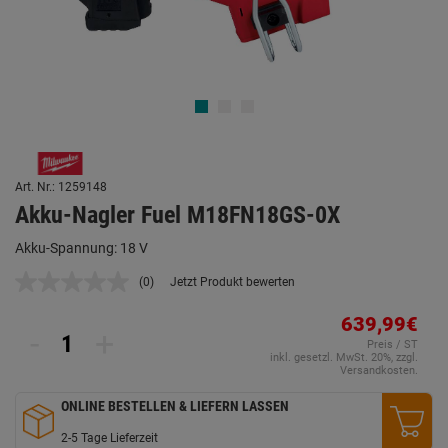
Art. Nr.: 1259148
Akku-Nagler Fuel M18FN18GS-0X
Akku-Spannung: 18 V
(0)
Jetzt Produkt bewerten
Kein
Beurteilungswert.
Link
639,99€
-
+
auf
Preis / ST
derselben
inkl. gesetzl. MwSt. 20%, zzgl.
Seite.
Versandkosten.
ONLINE BESTELLEN & LIEFERN LASSEN
2-5 Tage Lieferzeit