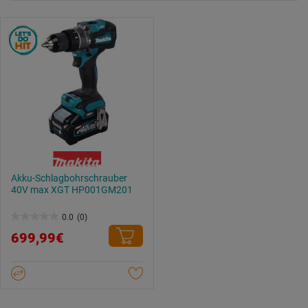
Akku-Schlagbohrschrauber
40V max XGT HP001GM201
0.0
(0)
0.0
699,99€
von
5
Sternen.