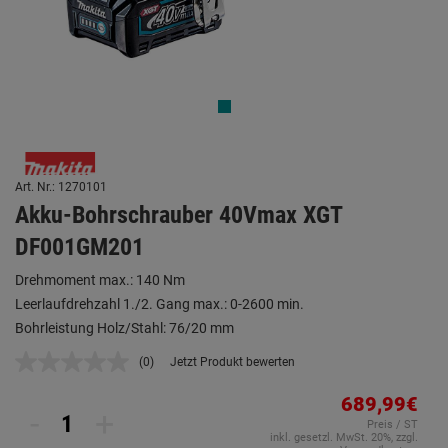
Art. Nr.: 1270101
Akku-Bohrschrauber 40Vmax XGT
DF001GM201
Drehmoment max.: 140 Nm
Leerlaufdrehzahl 1./2. Gang max.: 0-2600 min.
Bohrleistung Holz/Stahl: 76/20 mm
(0)
Jetzt Produkt bewerten
Kein
Beurteilungswert.
Link
689,99€
-
+
auf
Preis / ST
derselben
inkl. gesetzl. MwSt. 20%, zzgl.