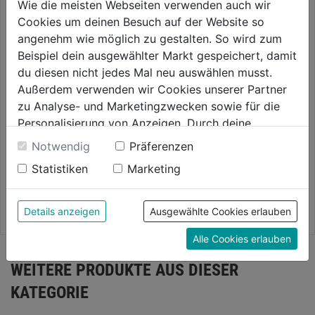
Wie die meisten Webseiten verwenden auch wir
Cookies um deinen Besuch auf der Website so
angenehm wie möglich zu gestalten. So wird zum
Beispiel dein ausgewählter Markt gespeichert, damit
du diesen nicht jedes Mal neu auswählen musst.
Außerdem verwenden wir Cookies unserer Partner
zu Analyse- und Marketingzwecken sowie für die
Betonbohrersatz PTSB 5 HM
Bit Check 8055/899/4/1 K/TH
Personalisierung von Anzeigen. Durch deine
5tlg.
Diamant PZ sortiert 7tlg.
Einwilligung werden die Daten von Drittanbieter,
Notwendig
Präferenzen
unter anderem auch in den USA, verarbeitet.
0.0
(0)
0.0
(0)
Statistiken
Marketing
0.0
0.0
Durch Klick auf "Alle Cookies erlauben" stimmst du
18,99€
32,99€
von
von
der Verwendung aller Cookies zu. Unter "Details
5
5
anzeigen" findest du alle Infos zu den
Details anzeigen
Ausgewählte Cookies erlauben
Sternen.
Sternen.
unterschiedlichen Cookies, unter "Cookies
Alle Cookies erlauben
Konfigurieren" kannst du auswählen, welche Cookies
du zulassen möchtest und welche nicht.
WEITERE PRODUKTE AUS DIESER
Weitere Informationen findest du in unserer
KATEGORIE
Datenschutzerklärung
.