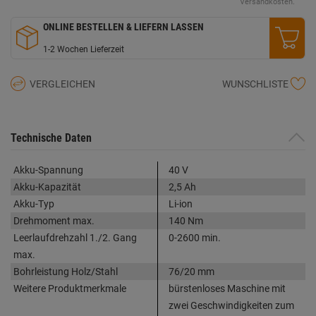
Seite.
Versandkosten.
ONLINE BESTELLEN & LIEFERN LASSEN
1-2 Wochen Lieferzeit
VERGLEICHEN
WUNSCHLISTE
Technische Daten
Akku-Spannung
40 V
Akku-Kapazität
2,5 Ah
Akku-Typ
Li-ion
Drehmoment max.
140 Nm
Leerlaufdrehzahl 1./2. Gang
0-2600 min.
max.
Bohrleistung Holz/Stahl
76/20 mm
Weitere Produktmerkmale
bürstenloses Maschine mit
zwei Geschwindigkeiten zum