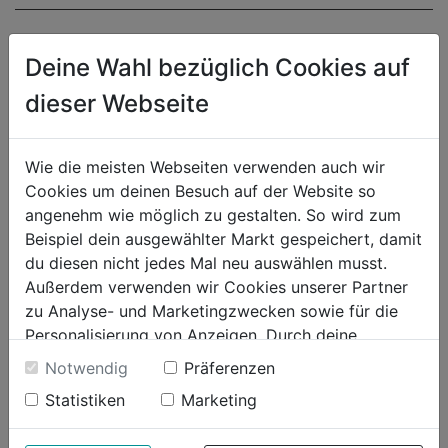
Deine Wahl bezüglich Cookies auf
dieser Webseite
Wie die meisten Webseiten verwenden auch wir
Cookies um deinen Besuch auf der Website so
angenehm wie möglich zu gestalten. So wird zum
Beispiel dein ausgewählter Markt gespeichert, damit
du diesen nicht jedes Mal neu auswählen musst.
Außerdem verwenden wir Cookies unserer Partner
zu Analyse- und Marketingzwecken sowie für die
Personalisierung von Anzeigen. Durch deine
Einwilligung werden die Daten von Drittanbieter,
Notwendig
Präferenzen
unter anderem auch in den USA, verarbeitet.
Statistiken
Marketing
Durch Klick auf "Alle Cookies erlauben" stimmst du
der Verwendung aller Cookies zu. Unter "Details