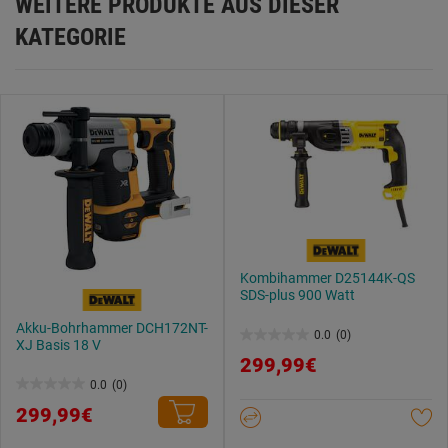
WEITERE PRODUKTE AUS DIESER
KATEGORIE
Kombihammer D25144K-QS
SDS-plus 900 Watt
Akku-Bohrhammer DCH172NT-
0.0
(0)
XJ Basis 18 V
0.0
299,99€
von
0.0
(0)
5
0.0
299,99€
Sternen.
von
5