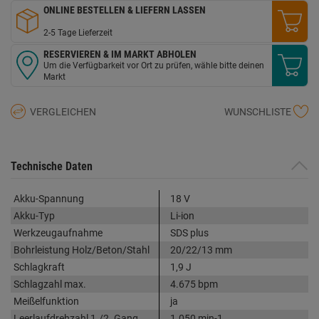
ONLINE BESTELLEN & LIEFERN LASSEN
2-5 Tage Lieferzeit
RESERVIEREN & IM MARKT ABHOLEN
Um die Verfügbarkeit vor Ort zu prüfen, wähle bitte deinen
Markt
VERGLEICHEN
WUNSCHLISTE
Technische Daten
Akku-Spannung
18 V
Akku-Typ
Li-ion
Werkzeugaufnahme
SDS plus
Bohrleistung Holz/Beton/Stahl
20/22/13 mm
Schlagkraft
1,9 J
Schlagzahl max.
4.675 bpm
Meißelfunktion
ja
Leerlaufdrehzahl 1./2. Gang
1.050 min-1