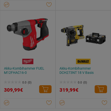
Sternen.
Akku-Kombihammer FUEL
Akku-Kombihammer
M12FHAC16-0
DCH273NT 18 V Basis
0.0
(0)
0.0
(0)
0.0
0.0
309,99€
319,99€
von
von
5
5
Sternen.
Sternen.