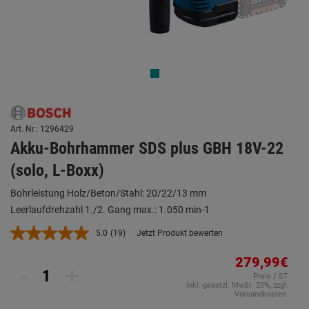
Art. Nr.: 1296429
Akku-Bohrhammer SDS plus GBH 18V-22
(solo, L-Boxx)
Bohrleistung Holz/Beton/Stahl: 20/22/13 mm
Leerlaufdrehzahl 1./2. Gang max.: 1.050 min-1
5.0
(19)
Jetzt Produkt bewerten
19
Bewertungen
lesen.
279,99€
-
+
Link
Preis / ST
auf
inkl. gesetzl. MwSt. 20%, zzgl.
derselben
Versandkosten.
Seite.