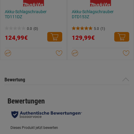
Akku-Schlagschrauber
Akku-Schlagschrauber
TD111DZ
DTD153Z
0.0
(0)
5.0
(1)
0.0
5.0
124,99€
129,99€
von
von
5
5
Sternen.
Sternen.
1
Bewertung
Bewertung