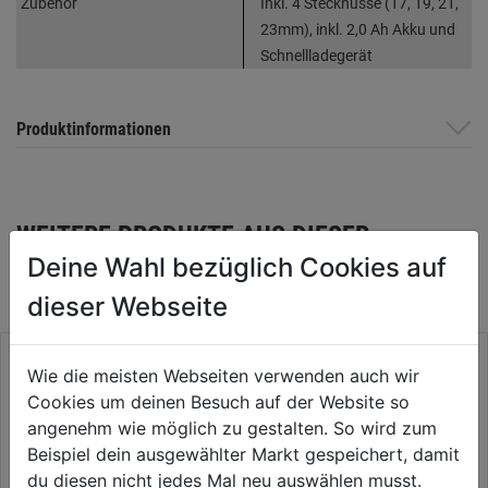
Zubehör
Inkl. 4 Stecknüsse (17, 19, 21,
23mm), inkl. 2,0 Ah Akku und
Schnellladegerät
Produktinformationen
WEITERE PRODUKTE AUS DIESER
Deine Wahl bezüglich Cookies auf
KATEGORIE
dieser Webseite
Wie die meisten Webseiten verwenden auch wir
Cookies um deinen Besuch auf der Website so
angenehm wie möglich zu gestalten. So wird zum
Beispiel dein ausgewählter Markt gespeichert, damit
du diesen nicht jedes Mal neu auswählen musst.