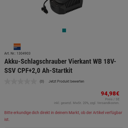
Art. Nr.: 1304903
Akku-Schlagschrauber Vierkant WB 18V-
SSV CPF+2,0 Ah-Startkit
(0)
Jetzt Produkt bewerten
Kein
Beurteilungswert.
Link
94,98€
auf
Preis / SE
derselben
inkl. gesetzl. MwSt. 20%, zzgl. Versandkosten.
Seite.
Bitte erkundige dich direkt in deinem Markt, ob der Artikel verfügbar
ist.