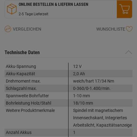
ONLINE BESTELLEN & LIEFERN LASSEN
2-5 Tage Lieferzeit
VERGLEICHEN
WUNSCHLISTE
Technische Daten
Akku-Spannung
12 V
Akku-Kapazität
2,0 Ah
Drehmoment max.
weich/hart 17/34 Nm
Schlagzahl max.
0-360/0-1.400/min.
Spannweite Bohrfutter
1-10 mm
Bohrleistung Holz/Stahl
18/10 mm
Weitere Produktmerkmale
Spindel mit magnetischem
Innensechskant, Integriertes
Arbeitslicht, Kapazitätsanzeige
Anzahl Akkus
1