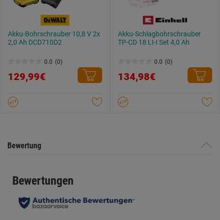
Akku-Bohrschrauber 10,8 V 2x
Akku-Schlagbohrschrauber
2,0 Ah DCD710D2
TP-CD 18 LI-I Set 4,0 Ah
0.0
(0)
0.0
(0)
0.0
0.0
129,99€
134,98€
von
von
5
5
Sternen.
Sternen.
Bewertung