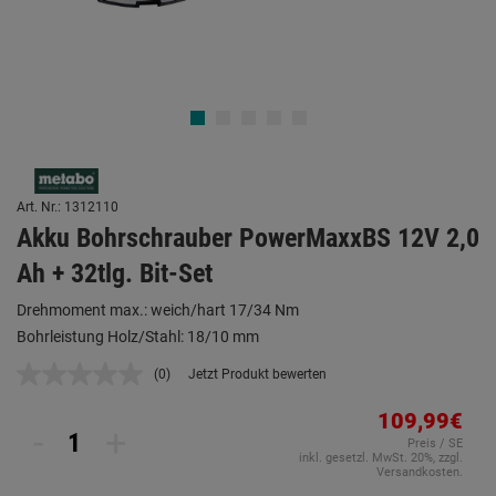
Art. Nr.: 1312110
Akku Bohrschrauber PowerMaxxBS 12V 2,0
Ah + 32tlg. Bit-Set
Drehmoment max.: weich/hart 17/34 Nm
Bohrleistung Holz/Stahl: 18/10 mm
(0)
Jetzt Produkt bewerten
Kein
Beurteilungswert.
Link
109,99€
-
+
auf
Preis / SE
derselben
inkl. gesetzl. MwSt. 20%, zzgl.
Seite.
Versandkosten.