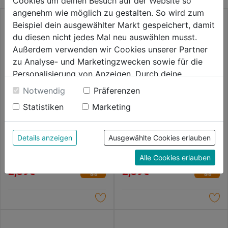
Cookies um deinen Besuch auf der Website so
angenehm wie möglich zu gestalten. So wird zum
Beispiel dein ausgewählter Markt gespeichert, damit
du diesen nicht jedes Mal neu auswählen musst.
Außerdem verwenden wir Cookies unserer Partner
zu Analyse- und Marketingzwecken sowie für die
Personalisierung von Anzeigen. Durch deine
Einwilligung werden die Daten von Drittanbieter,
Notwendig
Präferenzen
unter anderem auch in den USA, verarbeitet.
Statistiken
Marketing
Durch Klick auf "Alle Cookies erlauben" stimmst du
der Verwendung aller Cookies zu. Unter "Details
Metallbohrer HSS-G
Metallbohrer HSS-G
anzeigen" findest du alle Infos zu den
THUNDERWEB DIN 338, 4,8 x
THUNDERWEB DIN 338, 5,0 x
Details anzeigen
Ausgewählte Cookies erlauben
86 mm, HSS-G
86 mm, HSS-G
unterschiedlichen Cookies, unter "Cookies
0.0
(0)
0.0
(0)
Alle Cookies erlauben
Konfigurieren" kannst du auswählen, welche Cookies
0.0
0.0
2,39€
2,39€
du zulassen möchtest und welche nicht.
von
von
Weitere Informationen findest du in unserer
5
5
Datenschutzerklärung
.
Sternen.
Sternen.