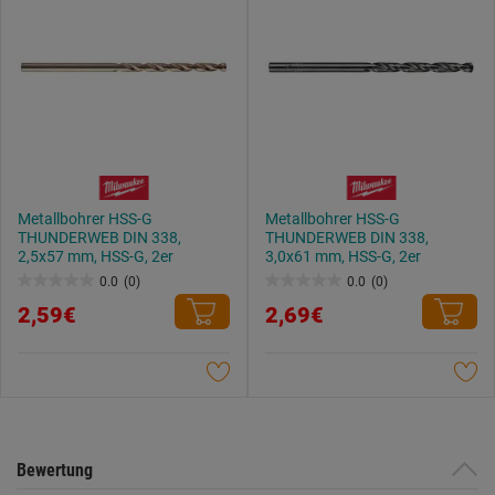
Metallbohrer HSS-G
Metallbohrer HSS-G
THUNDERWEB DIN 338,
THUNDERWEB DIN 338,
2,5x57 mm, HSS-G, 2er
3,0x61 mm, HSS-G, 2er
0.0
(0)
0.0
(0)
0.0
0.0
2,59€
2,69€
von
von
5
5
Sternen.
Sternen.
Bewertung