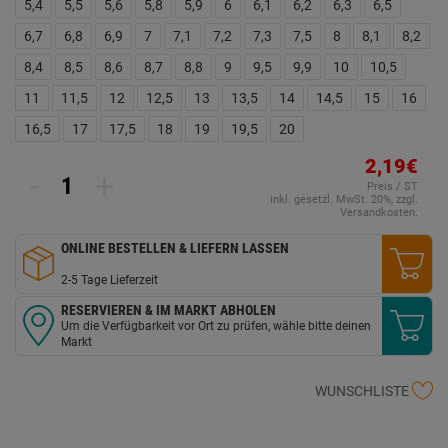
5,4
5,5
5,6
5,8
5,9
6
6,1
6,2
6,3
6,5
6,7
6,8
6,9
7
7,1
7,2
7,3
7,5
8
8,1
8,2
8,4
8,5
8,6
8,7
8,8
9
9,5
9,9
10
10,5
11
11,5
12
12,5
13
13,5
14
14,5
15
16
16,5
17
17,5
18
19
19,5
20
2,19€
-
+
Preis / ST
inkl. gesetzl. MwSt. 20%, zzgl.
Versandkosten.
ONLINE BESTELLEN & LIEFERN LASSEN
2-5 Tage Lieferzeit
RESERVIEREN & IM MARKT ABHOLEN
Um die Verfügbarkeit vor Ort zu prüfen, wähle bitte deinen
Markt
WUNSCHLISTE