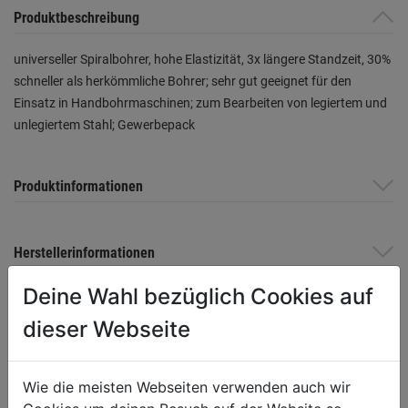
Produktbeschreibung
universeller Spiralbohrer, hohe Elastizität, 3x längere Standzeit, 30%
schneller als herkömmliche Bohrer; sehr gut geeignet für den
Einsatz in Handbohrmaschinen; zum Bearbeiten von legiertem und
unlegiertem Stahl; Gewerbepack
Produktinformationen
Herstellerinformationen
Deine Wahl bezüglich Cookies auf
dieser Webseite
WEITERE PRODUKTE AUS DIESER
KATEGORIE
Wie die meisten Webseiten verwenden auch wir