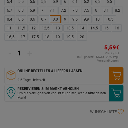
5,4
5,5
5,6
5,8
5,9
6
6,1
6,2
6,3
6,5
6,7
6,8
6,9
7
7,1
7,2
7,3
7,5
8
8,1
8,2
8,4
8,5
8,6
8,7
8,8
9
9,5
9,9
10
10,5
11
11,5
12
12,5
13
13,5
14
14,5
15
16
16,5
17
17,5
18
19
19,5
20
5,59€
-
+
Preis / ST
inkl. gesetzl. MwSt. 20%, zzgl.
Versandkosten.
ONLINE BESTELLEN & LIEFERN LASSEN
2-5 Tage Lieferzeit
RESERVIEREN & IM MARKT ABHOLEN
Um die Verfügbarkeit vor Ort zu prüfen, wähle bitte deinen
Markt
WUNSCHLISTE