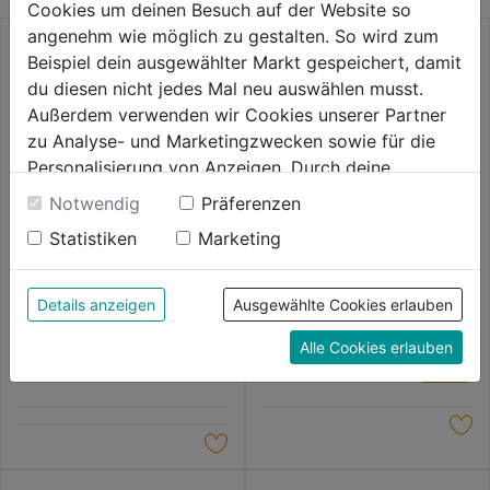
Cookies um deinen Besuch auf der Website so
angenehm wie möglich zu gestalten. So wird zum
Beispiel dein ausgewählter Markt gespeichert, damit
du diesen nicht jedes Mal neu auswählen musst.
Außerdem verwenden wir Cookies unserer Partner
zu Analyse- und Marketingzwecken sowie für die
Personalisierung von Anzeigen. Durch deine
Einwilligung werden die Daten von Drittanbieter,
Notwendig
Präferenzen
unter anderem auch in den USA, verarbeitet.
Statistiken
Marketing
Durch Klick auf "Alle Cookies erlauben" stimmst du
der Verwendung aller Cookies zu. Unter "Details
Blindnietenbohrer DIN 1897 m.
Metallbohrer HSS-G RED HEX
Kreuzanschliff
Titan 1/4" 3,0x65 mm
anzeigen" findest du alle Infos zu den
Details anzeigen
Ausgewählte Cookies erlauben
unterschiedlichen Cookies, unter "Cookies
0.0
(0)
0.0
(0)
Alle Cookies erlauben
0.0
0.0
Konfigurieren" kannst du auswählen, welche Cookies
5,79€
5,99€
von
von
du zulassen möchtest und welche nicht.
5
5
Weitere Informationen findest du in unserer
Sternen.
Sternen.
Datenschutzerklärung
.