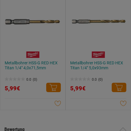
Metallbohrer HSS-G RED HEX
Metallbohrer HSS-G RED HEX
Titan 1/4" 4,0x71,5mm
Titan 1/4" 5,0x93mm
0.0
(0)
0.0
(0)
0.0
0.0
5,99€
5,99€
von
von
5
5
Sternen.
Sternen.
Bewertung