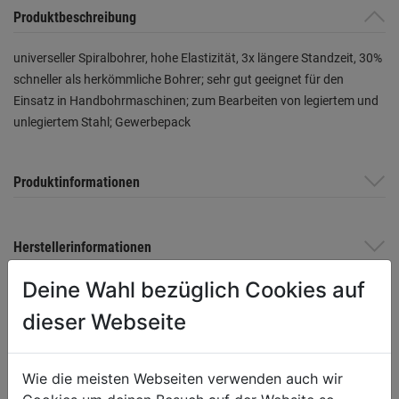
Produktbeschreibung
universeller Spiralbohrer, hohe Elastizität, 3x längere Standzeit, 30%
schneller als herkömmliche Bohrer; sehr gut geeignet für den
Einsatz in Handbohrmaschinen; zum Bearbeiten von legiertem und
unlegiertem Stahl; Gewerbepack
Produktinformationen
Herstellerinformationen
Deine Wahl bezüglich Cookies auf
dieser Webseite
WEITERE PRODUKTE AUS DIESER
KATEGORIE
Wie die meisten Webseiten verwenden auch wir