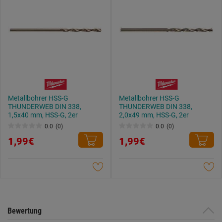
Metallbohrer HSS-G
Metallbohrer HSS-G
THUNDERWEB DIN 338,
THUNDERWEB DIN 338,
1,5x40 mm, HSS-G, 2er
2,0x49 mm, HSS-G, 2er
0.0
(0)
0.0
(0)
0.0
0.0
1,99€
1,99€
von
von
5
5
Sternen.
Sternen.
Bewertung