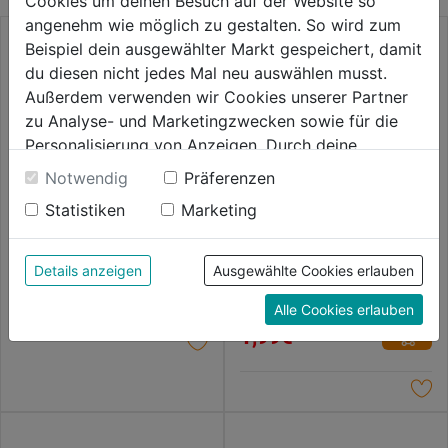
Cookies um deinen Besuch auf der Website so
angenehm wie möglich zu gestalten. So wird zum
Beispiel dein ausgewählter Markt gespeichert, damit
du diesen nicht jedes Mal neu auswählen musst.
Außerdem verwenden wir Cookies unserer Partner
zu Analyse- und Marketingzwecken sowie für die
Personalisierung von Anzeigen. Durch deine
Einwilligung werden die Daten von Drittanbieter,
Notwendig
Präferenzen
Spiralbohrer HSS rollgewalzt
unter anderem auch in den USA, verarbeitet.
DIN 338
Statistiken
Marketing
Durch Klick auf "Alle Cookies erlauben" stimmst du
der Verwendung aller Cookies zu. Unter "Details
0.0
(0)
Metallbohrer HSS-G
0.0
anzeigen" findest du alle Infos zu den
THUNDERWEB DIN 338,
1,89€
Details anzeigen
Ausgewählte Cookies erlauben
von
1,0x34 mm, HSS-G, 2er
unterschiedlichen Cookies, unter "Cookies
5
0.0
(0)
Alle Cookies erlauben
Konfigurieren" kannst du auswählen, welche Cookies
0.0
Sternen.
1,99€
du zulassen möchtest und welche nicht.
von
Weitere Informationen findest du in unserer
5
Datenschutzerklärung
.
Sternen.