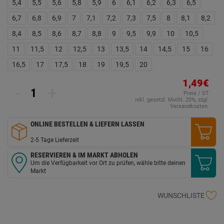
5,4
5,5
5,6
5,8
5,9
6
6,1
6,2
6,3
6,5
6,7
6,8
6,9
7
7,1
7,2
7,3
7,5
8
8,1
8,2
8,4
8,5
8,6
8,7
8,8
9
9,5
9,9
10
10,5
11
11,5
12
12,5
13
13,5
14
14,5
15
16
16,5
17
17,5
18
19
19,5
20
1,49€
-
+
Preis / ST
inkl. gesetzl. MwSt. 20%, zzgl.
Versandkosten.
ONLINE BESTELLEN & LIEFERN LASSEN
2-5 Tage Lieferzeit
RESERVIEREN & IM MARKT ABHOLEN
Um die Verfügbarkeit vor Ort zu prüfen, wähle bitte deinen
Markt
WUNSCHLISTE