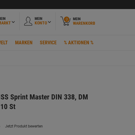
EIN
MEIN
MEIN
0
MARKT
KONTO
WARENKORB
ELT
MARKEN
SERVICE
% AKTIONEN %
HSS Sprint Master DIN 338, DM
10 St
)
Jetzt Produkt bewerten
ein
eurteilungswert.