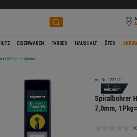
M
HUTZ
EISENWAREN
FARBEN
HAUSHALT
ÖFEN
AKKUW
rer HSS Sprint Master
Art. Nr.: 1232411
Spiralbohrer 
7,0mm, 1Pkg=
(0
K
B