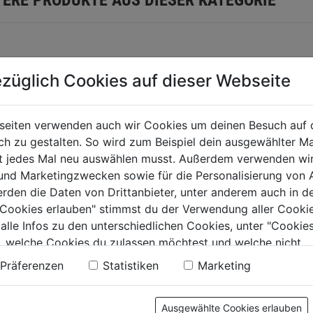
züglich Cookies auf dieser Webseite
seiten verwenden auch wir Cookies um deinen Besuch auf 
 zu gestalten. So wird zum Beispiel dein ausgewählter Ma
Spiralbohrer HSS DIN
ht jedes Mal neu auswählen musst. Außerdem verwenden wi
338 geschliffen
 und Marketingzwecken sowie für die Personalisierung von 
erden die Daten von Drittanbieter, unter anderem auch in d
lbohrer HSS-G
Metallb
e Cookies erlauben" stimmst du der Verwendung aller Cookie
0.0
(0)
DERWEB DIN
THUNDE
0.0
 alle Infos zu den unterschiedlichen Cookies, unter "Cookies
4,0x75 mm, HSS-
338, 7,
von
4,79€
, welche Cookies du zulassen möchtest und welche nicht.
r
HSS-G
5
0.0
(0)
n findest du in unserer
Datenschutzerklärung
.
0.0
Präferenzen
Statistiken
Marketing
Sternen.
von
€
4,89€
5
Ausgewählte Cookies erlauben
.
Sternen.