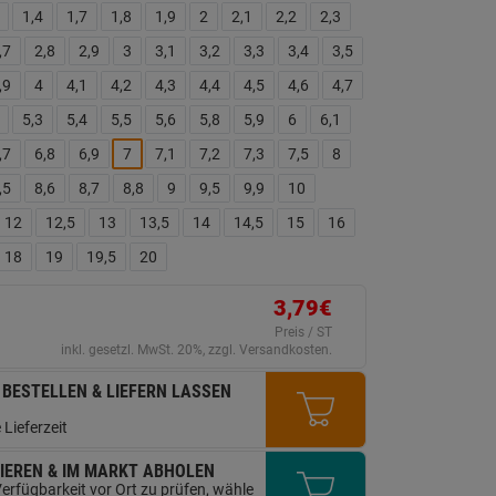
ink
1,4
1,7
1,8
1,9
2
2,1
2,2
2,3
uf
erselben
,7
2,8
2,9
3
3,1
3,2
3,3
3,4
3,5
ite.
,9
4
4,1
4,2
4,3
4,4
4,5
4,6
4,7
5,3
5,4
5,5
5,6
5,8
5,9
6
6,1
,7
6,8
6,9
7
7,1
7,2
7,3
7,5
8
,5
8,6
8,7
8,8
9
9,5
9,9
10
12
12,5
13
13,5
14
14,5
15
16
18
19
19,5
20
3,79€
Preis / ST
inkl. gesetzl. MwSt. 20%, zzgl. Versandkosten.
 BESTELLEN & LIEFERN LASSEN
 Lieferzeit
IEREN & IM MARKT ABHOLEN
erfügbarkeit vor Ort zu prüfen, wähle