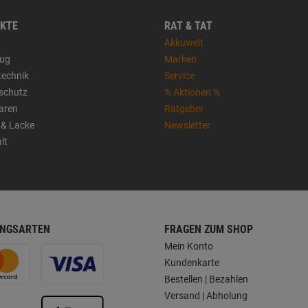
KTE
RAT & TAT
Akkuwelt
ug
Marken
technik
Service
sschutz
% Aktionen %
aren
Ratgeber
 & Lacke
Newsletter
lt
NGSARTEN
FRAGEN ZUM SHOP
Mein Konto
Kundenkarte
Bestellen | Bezahlen
Versand | Abholung