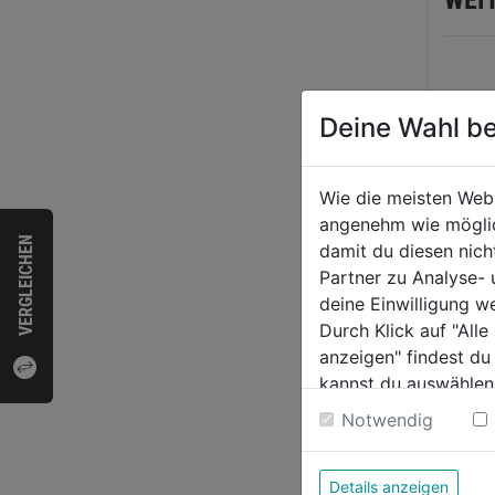
Deine Wahl be
Wie die meisten Web
angenehm wie möglich
VERGLEICHEN
damit du diesen nic
Partner zu Analyse-
deine Einwilligung w
Metal
Durch Klick auf "All
THUN
anzeigen" findest du
338, 
kannst du auswählen
G, 2e
Weitere Informatione
0.0
Notwendig
von
4,19
5
Details anzeigen
Sternen