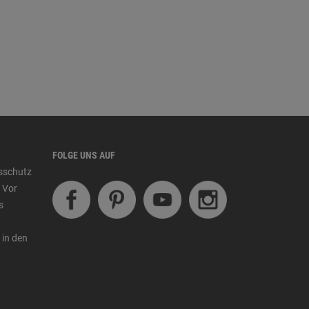
FOLGE UNS AUF
tsschutz
 Vor
s
 in den