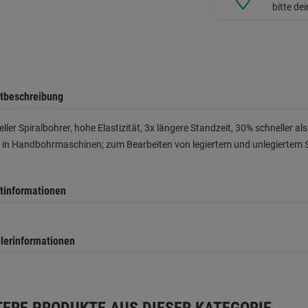
bitte de
tbeschreibung
eller Spiralbohrer, hohe Elastizität, 3x längere Standzeit, 30% schneller a
z in Handbohrmaschinen; zum Bearbeiten von legiertem und unlegiertem 
tinformationen
llerinformationen
TERE PRODUKTE AUS DIESER KATEGORIE