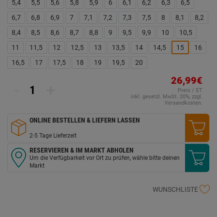
5,4
5,5
5,6
5,8
5,9
6
6,1
6,2
6,3
6,5
6,7
6,8
6,9
7
7,1
7,2
7,3
7,5
8
8,1
8,2
8,4
8,5
8,6
8,7
8,8
9
9,5
9,9
10
10,5
11
11,5
12
12,5
13
13,5
14
14,5
15
16
16,5
17
17,5
18
19
19,5
20
26,99€
-
+
Preis / ST
inkl. gesetzl. MwSt. 20%, zzgl.
Versandkosten.
ONLINE BESTELLEN & LIEFERN LASSEN
2-5 Tage Lieferzeit
RESERVIEREN & IM MARKT ABHOLEN
Um die Verfügbarkeit vor Ort zu prüfen, wähle bitte deinen
Markt
WUNSCHLISTE