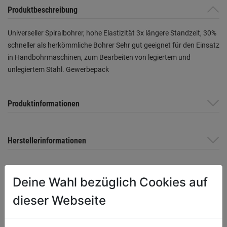
Produktbeschreibung
Universeller Spiralbohrer, hohe Elastizität 3x längere Standzeit, 30%
schneller als herkömmliche Bohrer Sehr gut geeignet für den Einsatz
in Handbohrmaschinen, zum Bearbeiten von legiertem und
unlegiertem Stahl. Gewerbepack
Produktinformationen
Herstellerinformationen
Deine Wahl bezüglich Cookies auf
WEITERE PRODUKTE AUS DIESER
dieser Webseite
KATEGORIE