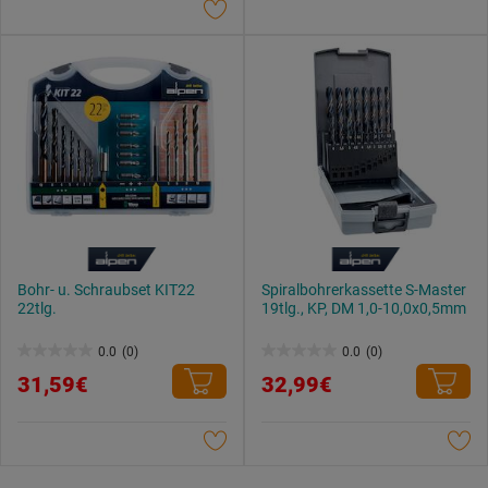
Sternen.
Bohr- u. Schraubset KIT22
Spiralbohrerkassette S-Master
22tlg.
19tlg., KP, DM 1,0-10,0x0,5mm
0.0
(0)
0.0
(0)
0.0
0.0
31,59€
32,99€
von
von
5
5
Sternen.
Sternen.