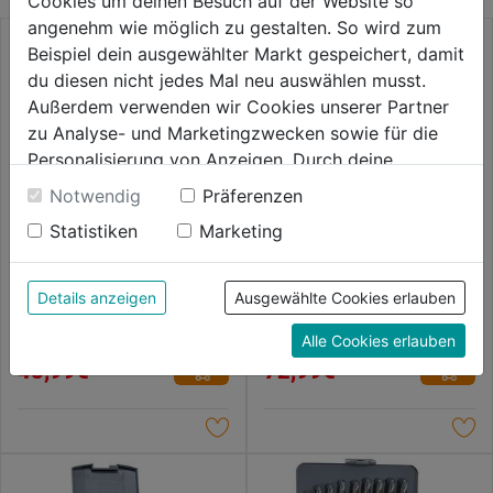
Cookies um deinen Besuch auf der Website so
angenehm wie möglich zu gestalten. So wird zum
Beispiel dein ausgewählter Markt gespeichert, damit
du diesen nicht jedes Mal neu auswählen musst.
Außerdem verwenden wir Cookies unserer Partner
zu Analyse- und Marketingzwecken sowie für die
Personalisierung von Anzeigen. Durch deine
Einwilligung werden die Daten von Drittanbieter,
Notwendig
Präferenzen
unter anderem auch in den USA, verarbeitet.
Statistiken
Marketing
Durch Klick auf "Alle Cookies erlauben" stimmst du
der Verwendung aller Cookies zu. Unter "Details
Bohrersatz HI-NOX HSS 19tlg.
Spiralbohrerkassette S-Master
anzeigen" findest du alle Infos zu den
21tlg,KM,DM 1-8,5x0,5/9-
Details anzeigen
Ausgewählte Cookies erlauben
13x1,0
unterschiedlichen Cookies, unter "Cookies
0.0
(0)
0.0
(0)
Alle Cookies erlauben
Konfigurieren" kannst du auswählen, welche Cookies
0.0
0.0
48,99€
72,99€
du zulassen möchtest und welche nicht.
von
von
Weitere Informationen findest du in unserer
5
5
Datenschutzerklärung
.
Sternen.
Sternen.