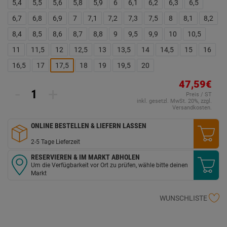
5,4
5,5
5,6
5,8
5,9
6
6,1
6,2
6,3
6,5
6,7
6,8
6,9
7
7,1
7,2
7,3
7,5
8
8,1
8,2
8,4
8,5
8,6
8,7
8,8
9
9,5
9,9
10
10,5
11
11,5
12
12,5
13
13,5
14
14,5
15
16
16,5
17
17,5
18
19
19,5
20
47,59€
-
+
Preis / ST
inkl. gesetzl. MwSt. 20%, zzgl.
Versandkosten.
ONLINE BESTELLEN & LIEFERN LASSEN
2-5 Tage Lieferzeit
RESERVIEREN & IM MARKT ABHOLEN
Um die Verfügbarkeit vor Ort zu prüfen, wähle bitte deinen
Markt
WUNSCHLISTE