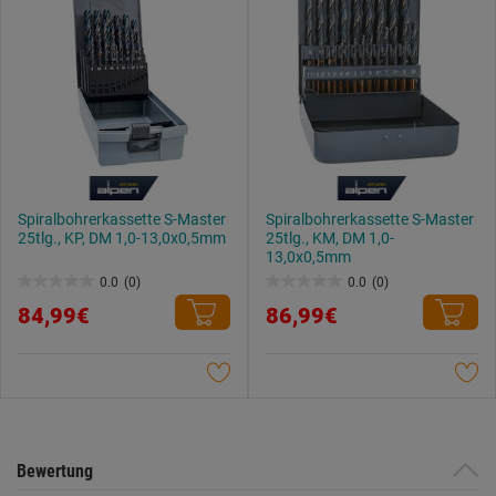
Spiralbohrerkassette S-Master
Spiralbohrerkassette S-Master
25tlg., KP, DM 1,0-13,0x0,5mm
25tlg., KM, DM 1,0-
13,0x0,5mm
0.0
(0)
0.0
(0)
0.0
0.0
84,99€
86,99€
von
von
5
5
Sternen.
Sternen.
Bewertung