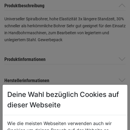
Produktbeschreibung
Universeller Spiralbohrer, hohe Elastizität 3x längere Standzeit, 30%
schneller als herkömmliche Bohrer Sehr gut geeignet für den Einsatz
in Handbohrmaschinen, zum Bearbeiten von legiertem und
unlegiertem Stahl. Gewerbepack
Produktinformationen
Herstellerinformationen
Deine Wahl bezüglich Cookies auf
dieser Webseite
WEITERE PRODUKTE AUS DIESER
KATEGORIE
Wie die meisten Webseiten verwenden auch wir