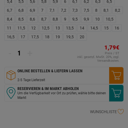
5,4
5,5
5,6
5,8
5,9
6
6,1
6,2
6,3
6,5
6,7
6,8
6,9
7
7,1
7,2
7,3
7,5
8
8,1
8,2
8,4
8,5
8,6
8,7
8,8
9
9,5
9,9
10
10,5
11
11,5
12
12,5
13
13,5
14
14,5
15
16
16,5
17
17,5
18
19
19,5
20
1,79€
-
+
Preis / ST
inkl. gesetzl. MwSt. 20%, zzgl.
Versandkosten.
ONLINE BESTELLEN & LIEFERN LASSEN
2-5 Tage Lieferzeit
RESERVIEREN & IM MARKT ABHOLEN
Um die Verfügbarkeit vor Ort zu prüfen, wähle bitte deinen
Markt
WUNSCHLISTE