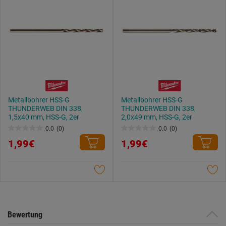
Metallbohrer HSS-G
Metallbohrer HSS-G
THUNDERWEB DIN 338,
THUNDERWEB DIN 338,
1,5x40 mm, HSS-G, 2er
2,0x49 mm, HSS-G, 2er
0.0
(0)
0.0
(0)
0.0
0.0
1,99€
1,99€
von
von
5
5
Sternen.
Sternen.
Bewertung