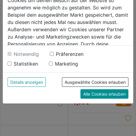
Cookies um deinen Besuch auf der Website so
angenehm wie möglich zu gestalten. So wird zum
Beispiel dein ausgewählter Markt gespeichert, damit
du diesen nicht jedes Mal neu auswählen musst.
Außerdem verwenden wir Cookies unserer Partner
zu Analyse- und Marketingzwecken sowie für die
Personalisierung von Anzeigen. Durch deine
Einwilligung werden die Daten von Drittanbieter,
Notwendig
Präferenzen
Spiralbohrer HSS rollgewalzt
unter anderem auch in den USA, verarbeitet.
DIN 338
Statistiken
Marketing
Durch Klick auf "Alle Cookies erlauben" stimmst du
der Verwendung aller Cookies zu. Unter "Details
0.0
(0)
Metallbohrer HSS-G
0.0
anzeigen" findest du alle Infos zu den
THUNDERWEB DIN 338,
1,89€
Details anzeigen
Ausgewählte Cookies erlauben
von
1,0x34 mm, HSS-G, 2er
unterschiedlichen Cookies, unter "Cookies
5
0.0
(0)
Alle Cookies erlauben
Konfigurieren" kannst du auswählen, welche Cookies
0.0
Sternen.
1,99€
du zulassen möchtest und welche nicht.
von
Weitere Informationen findest du in unserer
5
Datenschutzerklärung
.
Sternen.