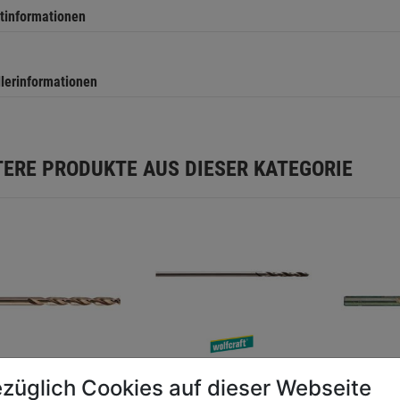
tinformationen
llerinformationen
TERE PRODUKTE AUS DIESER KATEGORIE
Spiralbohrer HSS DIN
züglich Cookies auf dieser Webseite
338 geschliffen