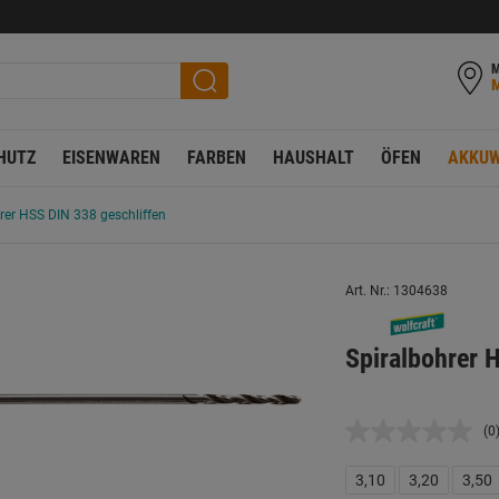
M
HUTZ
EISENWAREN
FARBEN
HAUSHALT
ÖFEN
AKKUW
rer HSS DIN 338 geschliffen
Art. Nr.: 1304638
Spiralbohrer
(0
K
B
L
3,10
3,20
3,50
a