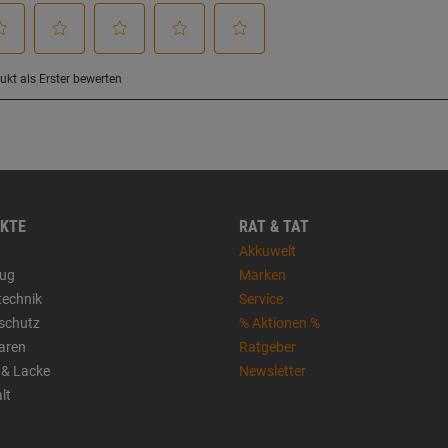
KTE
RAT & TAT
Akkuwelt
ug
Marken
technik
Service
sschutz
% Aktionen %
aren
Ratgeber
 & Lacke
Newsletter
lt