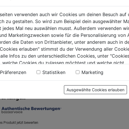
lbohrer HSS-G
Metallb
0.0
(0)
DERWEB DIN
THUNDE
seiten verwenden auch wir Cookies um deinen Besuch auf 
0.0
4,0x75 mm, HSS-
338, 7,
 zu gestalten. So wird zum Beispiel dein ausgewählter Ma
von
4,79€
r
HSS-G
ht jedes Mal neu auswählen musst. Außerdem verwenden wi
5
0.0
(0)
0.0
 und Marketingzwecken sowie für die Personalisierung von 
Sternen.
von
€
4,89€
erden die Daten von Drittanbieter, unter anderem auch in d
5
e Cookies erlauben" stimmst du der Verwendung aller Cookie
.
Sternen.
 alle Infos zu den unterschiedlichen Cookies, unter "Cookies
, welche Cookies du zulassen möchtest und welche nicht.
n findest du in unserer
Datenschutzerklärung
.
Präferenzen
Statistiken
Marketing
tung
Ausgewählte Cookies erlauben