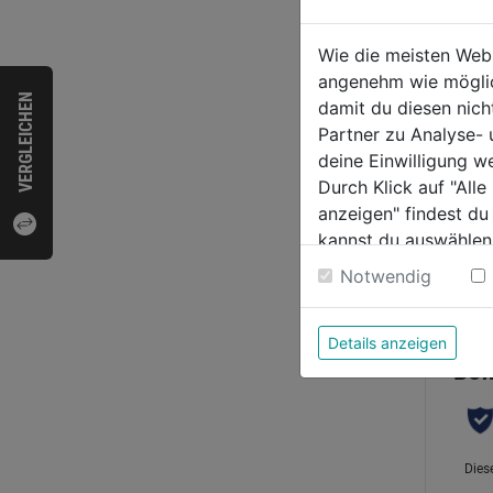
Metal
THUN
Wie die meisten Web
338, 
angenehm wie möglich
VERGLEICHEN
G, 2e
damit du diesen nic
0.0
Partner zu Analyse-
von
4,19
deine Einwilligung w
5
Durch Klick auf "All
Sternen
anzeigen" findest du
kannst du auswählen
Weitere Informatione
Notwendig
Bewer
Details anzeigen