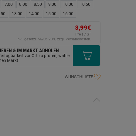
erselben
7,00
8,00
8,50
9,00
10,00
10,50
ite.
,50
13,00
14,00
15,00
16,00
3,99€
Preis / ST
inkl. gesetzl. MwSt. 20%, zzgl. Versandkosten.
IEREN & IM MARKT ABHOLEN
erfügbarkeit vor Ort zu prüfen, wähle
inen Markt
WUNSCHLISTE