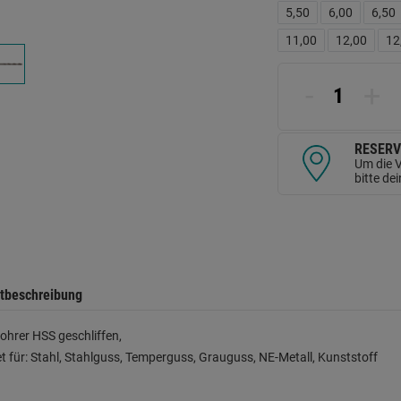
d
5,50
6,00
6,50
Se
11,00
12,00
12
-
+
RESERV
Um die V
bitte de
tbeschreibung
ohrer HSS geschliffen,
t für: Stahl, Stahlguss, Temperguss, Grauguss, NE-Metall, Kunststoff