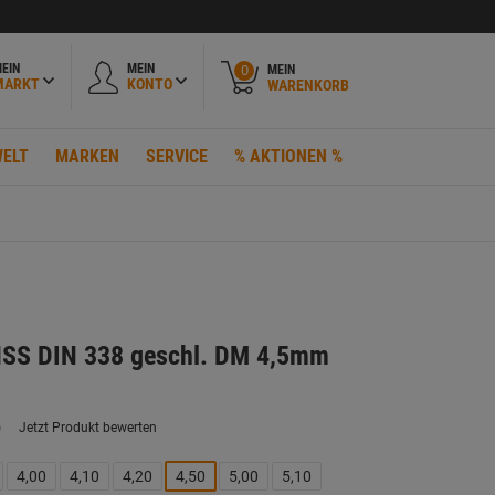
EIN
MEIN
MEIN
0
MARKT
KONTO
WARENKORB
ELT
MARKEN
SERVICE
% AKTIONEN %
 HSS DIN 338 geschl. DM 4,5mm
)
Jetzt Produkt bewerten
ein
eurteilungswert.
ink
4,00
4,10
4,20
4,50
5,00
5,10
uf