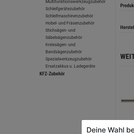
Multifunktionswerkzeugzubehör
Produk
Schleifgerätezubehör
Schleifmaschinenzubehör
Hobel- und Fräsenzubehör
Herste
Stichsägen- und
Säbelsägenzubehör
Kreissägen- und
Bandsägenzubehör
WEI
Spezialwerkzeugzubehör
Ersatzakkus u. Ladegeräte
KFZ-Zubehör
Deine Wahl be