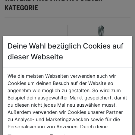
KATEGORIE
Deine Wahl bezüglich Cookies auf
dieser Webseite
Wie die meisten Webseiten verwenden auch wir
Cookies um deinen Besuch auf der Website so
angenehm wie möglich zu gestalten. So wird zum
Metallbohrer HSS-G RED HEX
Spiralbohrer HSS ECo DIN
Beispiel dein ausgewählter Markt gespeichert, damit
Titan 1/4" 7,0x109mm
1897 PZ extrakurz SB
du diesen nicht jedes Mal neu auswählen musst.
Außerdem verwenden wir Cookies unserer Partner
0.0
(0)
0.0
(0)
0.0
0.0
zu Analyse- und Marketingzwecken sowie für die
7,59€
7,59€
von
von
Personalisierung von Anzeigen. Durch deine
5
5
Einwilligung werden die Daten von Drittanbieter,