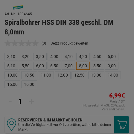
Art. Nr.: 1304645
Spiralbohrer HSS DIN 338 geschl. DM
8,0mm
(0)
Jetzt Produkt bewerten
Kein
Beurteilungswert.
Link
3,10
3,20
3,50
4,00
4,10
4,20
4,50
5,00
auf
derselben
5,10
5,50
6,00
6,50
7,00
8,00
8,50
9,00
Seite.
10,00
10,50
11,00
12,00
12,50
13,00
14,00
15,00
16,00
6,99€
-
+
Preis / ST
inkl. gesetzl. MwSt. 20%, zzgl.
Versandkosten.
RESERVIEREN & IM MARKT ABHOLEN
Um die Verfügbarkeit vor Ort zu prüfen, wähle bitte deinen
Markt